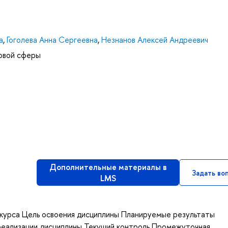
а
,
Гоголева Анна Сергеевна
,
Незнанов Алексей Андреевич
ловой сферы
Дополнительные материалы в
Задать во
LMS
курса Цель освоения дисциплины Планируемые результаты
реализации дисциплины Текущий контроль Промежуточная