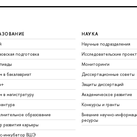
АЗОВАНИЕ
НАУКА
й
Научные подразделения
зовская подготовка
Исследовательские проек
пиады
Мониторинги
м в бакалавриат
Диссертационные советы
а+
Защиты диссертаций
м в магистратуру
Академическое развитие
рантура
Конкурсы и гранты
лнительное образование
Внешние научно-информац
ресурсы
р развития карьеры
ес-инкубатор ВШЭ