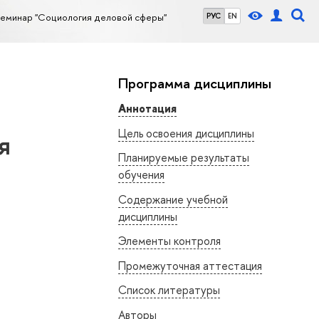
семинар "Социология деловой сферы"
РУС
EN
Программа дисциплины
Аннотация
Цель освоения дисциплины
я
Планируемые результаты
обучения
Содержание учебной
дисциплины
Элементы контроля
Промежуточная аттестация
Список литературы
Авторы