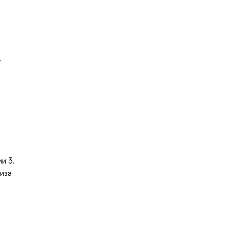
-
и 3.
иза