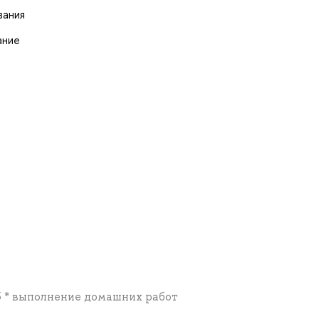
вания
ание
.5 * выполнение домашних работ