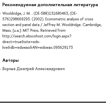
Рекомендуемая дополнительная литература
Wooldridge, J. M. . (DE-588)131680463, (DE-
576)298669293. (2002). Econometric analysis of cross
section and panel data / Jeffrey M. Wooldridge. Cambridge,
Mass. [u.a.]: MIT Press. Retrieved from
http://search.ebscohost.com/login.aspx?
direct=true&site=eds-
live&db=edswao&AN=edswao.095629173
Авторы
Борзых Дмитрий Александрович