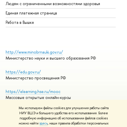
Людям с ограниченными возможностями здоровья
Единая платежная страница
Работа в Вышке
http://www.minobrnauki.gov.ru/
Министерство науки и высшего образования РФ
https://edu.gov.ru/
Министерство просвещения РФ
https://elearning.hse.ru/mooc
Массовые открытые онлайн-курсы
Мы используем файлы cookies для улучшения работы сайта
НИУ ВШЭ и большего удобства его использования. Более
подробную информацию об использовании файлов cookies
© НИУ ВШЭ 1993–2026
Адреса и контакты
можно найти
здесь
, наши правила обработки персональных
Условия использования материалов