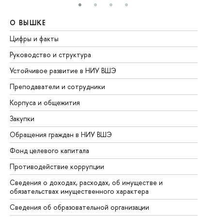
О ВЫШКЕ
О
Цифры и факты
Ли
Руководство и структура
До
Устойчивое развитие в НИУ ВШЭ
Ол
Преподаватели и сотрудники
Пр
Корпуса и общежития
Вы
Закупки
Пр
Обращения граждан в НИУ ВШЭ
Ас
Фонд целевого капитала
До
Противодействие коррупции
Це
Сведения о доходах, расходах, об имуществе и
Би
обязательствах имущественного характера
Об
Сведения об образовательной организации
Об