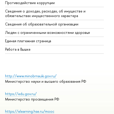
Противодействие коррупции
Це
Сведения о доходах, расходах, об имуществе и
Би
обязательствах имущественного характера
Об
Сведения об образовательной организации
Об
Людям с ограниченными возможностями здоровья
Единая платежная страница
Работа в Вышке
http://www.minobrnauki.gov.ru/
Министерство науки и высшего образования РФ
https://edu.gov.ru/
Министерство просвещения РФ
https://elearning.hse.ru/mooc