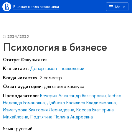
Высшая школа экономики
Меню
2024/2025
Психология в бизнесе
Статус:
Факультатив
Кто читает:
Департамент психологии
Когда читается:
2 семестр
Охват аудитории:
для своего кампуса
Преподаватели:
Вечерин Александр Викторович
,
Глебко
Надежда Романовна
,
Дайнеко Василиса Владимировна
,
Измагурова Виктория Леонидовна
,
Косова Екатерина
Михайловна
,
Подтягина Полина Андреевна
Язык:
русский