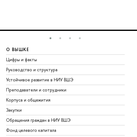
О ВЫШКЕ
О
Цифры и факты
Ли
Руководство и структура
До
Устойчивое развитие в НИУ ВШЭ
Ол
Преподаватели и сотрудники
Пр
Корпуса и общежития
Вы
Закупки
Пр
Обращения граждан в НИУ ВШЭ
Ас
Фонд целевого капитала
До