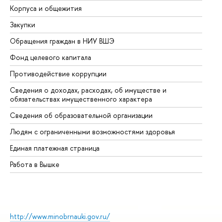
Корпуса и общежития
Вы
Закупки
Пр
Обращения граждан в НИУ ВШЭ
Ас
Фонд целевого капитала
До
Противодействие коррупции
Це
Сведения о доходах, расходах, об имуществе и
Би
обязательствах имущественного характера
Об
Сведения об образовательной организации
Об
Людям с ограниченными возможностями здоровья
Единая платежная страница
Работа в Вышке
http://www.minobrnauki.gov.ru/