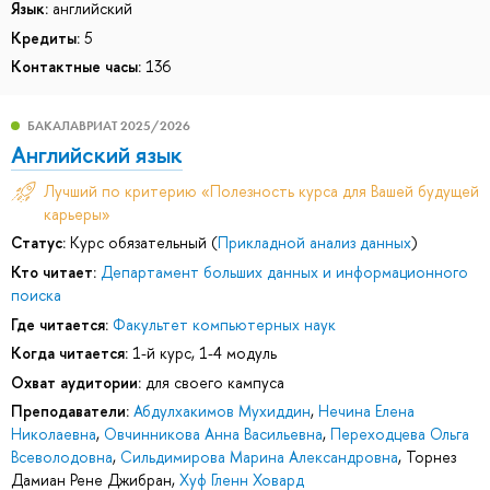
Язык:
английский
Кредиты:
5
Контактные часы:
136
БАКАЛАВРИАТ 2025/2026
Английский язык
Лучший по критерию «Полезность курса для Вашей будущей
карьеры»
Статус:
Курс обязательный (
Прикладной анализ данных
)
Кто читает:
Департамент больших данных и информационного
поиска
Где читается:
Факультет компьютерных наук
Когда читается:
1-й курс, 1-4 модуль
Охват аудитории:
для своего кампуса
Преподаватели:
Абдулхакимов Мухиддин
,
Нечина Елена
Николаевна
,
Овчинникова Анна Васильевна
,
Переходцева Ольга
Всеволодовна
,
Сильдимирова Марина Александровна
,
Торнез
Дамиан Рене Джибран
,
Хуф Гленн Ховард