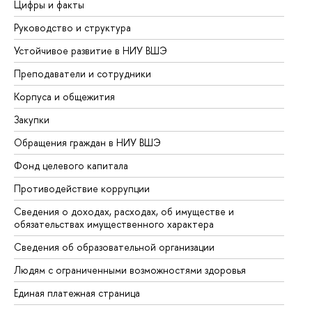
Цифры и факты
Ли
Руководство и структура
До
Устойчивое развитие в НИУ ВШЭ
Ол
Преподаватели и сотрудники
Пр
Корпуса и общежития
Вы
Закупки
Пр
Обращения граждан в НИУ ВШЭ
Ас
Фонд целевого капитала
До
Противодействие коррупции
Це
Сведения о доходах, расходах, об имуществе и
Би
обязательствах имущественного характера
Об
Сведения об образовательной организации
Об
Людям с ограниченными возможностями здоровья
Единая платежная страница