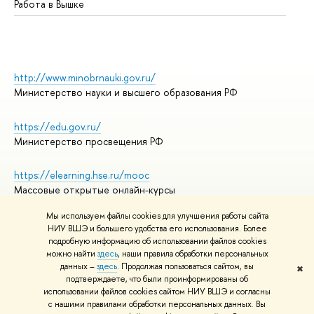
Работа в Вышке
http://www.minobrnauki.gov.ru/
Министерство науки и высшего образования РФ
https://edu.gov.ru/
Министерство просвещения РФ
https://elearning.hse.ru/mooc
Массовые открытые онлайн-курсы
Мы используем файлы cookies для улучшения работы сайта
НИУ ВШЭ и большего удобства его использования. Более
подробную информацию об использовании файлов cookies
© НИУ ВШЭ 1993–2026
Адреса и контакты
можно найти
здесь
, наши правила обработки персональных
Условия использования материалов
данных –
здесь
. Продолжая пользоваться сайтом, вы
✖
подтверждаете, что были проинформированы об
Политика конфиденциальности
использовании файлов cookies сайтом НИУ ВШЭ и согласны
Правила применения рекомендательных технологий в НИУ ВШЭ
с нашими правилами обработки персональных данных. Вы