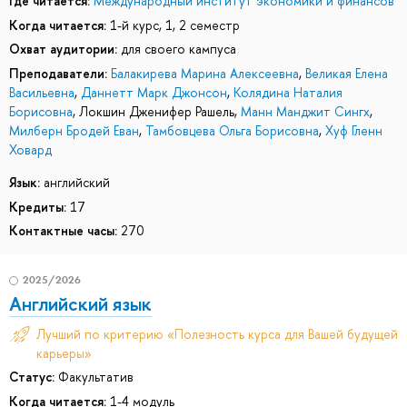
Где читается:
Международный институт экономики и финансов
Когда читается:
1-й курс, 1, 2 семестр
Охват аудитории:
для своего кампуса
Преподаватели:
Балакирева Марина Алексеевна
,
Великая Елена
Васильевна
,
Даннетт Марк Джонсон
,
Колядина Наталия
Борисовна
,
Локшин Дженифер Рашель
,
Манн Манджит Сингх
,
Милберн Бродей Еван
,
Тамбовцева Ольга Борисовна
,
Хуф Гленн
Ховард
Язык:
английский
Кредиты:
17
Контактные часы:
270
2025/2026
Английский язык
Лучший по критерию «Полезность курса для Вашей будущей
карьеры»
Статус:
Факультатив
Когда читается:
1-4 модуль