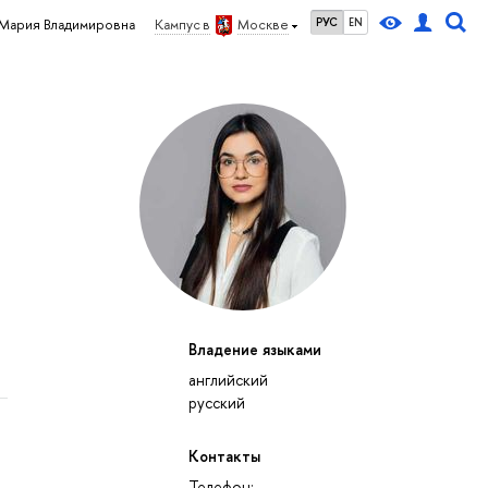
РУС
EN
 Мария Владимировна
Кампус в
Москве
Владение языками
английский
русский
Контакты
Телефон: