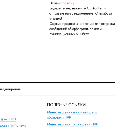
Нашли
опечатку
?
Выделите её, нажмите Ctrl+Enter и
отправьте нам уведомление. Спасибо за
участие!
Сервис предназначен только для отправки
сообщений об орфографических и
пунктуационных ошибках.
ладимировна
ПОЛЕЗНЫЕ ССЫЛКИ
Министерство науки и высшего
образования РФ
й дом ВШЭ
Министерство просвещения РФ
азин «БукВышка»