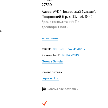
27380
Адрес: АУК "Покровский бульвар",
Покровский б-р, д. 11, каб. S442
Время консультаций: По
договоренности
ь
Расписание
ORCID
:
0000-0003-4841-0263
ResearcherID
:
B-6926-2019
Google Scholar
Руководитель
Берзон Н. И.
Версия для печати