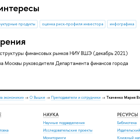
интересы
руктурные продукты
оценка риск-профиля инвестора
инфографика
рения
аструктуры финансовых рынков НИУ ВШЭ (декабрь 2021)
ва Москвы руководителя Департамента финансов города
ла экономики»
→
О Вышке
→
Преподаватели и сотрудники
→
Ткаченко Мария В
Е
НАУКА
РЕСУРСЫ
Научные подразделения
Библиотека
товка
Исследовательские проекты
Издательски
Мониторинги
Книжный маг