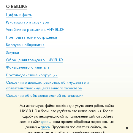
О ВЫШКЕ
ОБ
Цифры и факты
Ли
Руководство и структура
Дов
Устойчивое развитие в НИУ ВШЭ
Ол
Преподаватели и сотрудники
При
Корпуса и общежития
Вы
Закупки
При
Обращения граждан в НИУ ВШЭ
Ас
Фонд целевого капитала
До
Противодействие коррупции
Цен
Сведения о доходах, расходах, об имуществе и
Би
обязательствах имущественного характера
Об
Сведения об образовательной организации
Обр
Людям с ограниченными возможностями здоровья
Мы используем файлы cookies для улучшения работы сайта
Единая платежная страница
НИУ ВШЭ и большего удобства его использования. Более
подробную информацию об использовании файлов cookies
Работа в Вышке
можно найти
здесь
, наши правила обработки персональных
данных –
здесь
. Продолжая пользоваться сайтом, вы
✖
Редактору
подтверждаете, что были проинформированы об