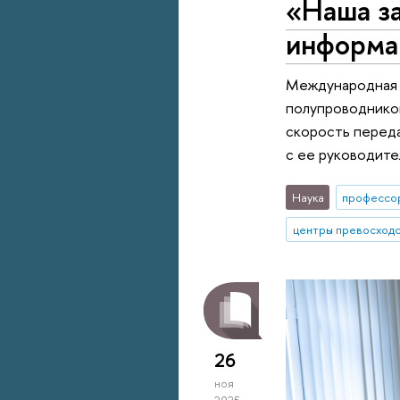
«Наша за
информа
Международная 
полупроводнико
скорость переда
с ее руководит
Наука
профессо
центры превосход
26
ноя