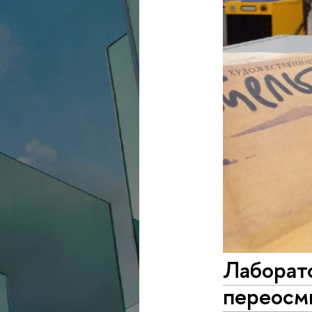
Лаборат
переосм