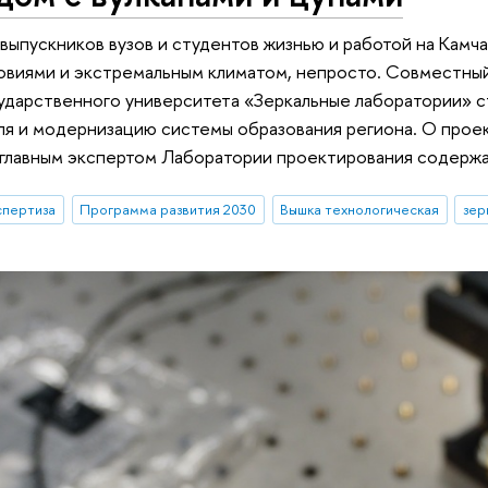
выпускников вузов и студентов жизнью и работой на Камч
овиями и экстремальным климатом, непросто. Совместны
ударственного университета «Зеркальные лаборатории» с
я и модернизацию системы образования региона. О проек
 главным экспертом Лаборатории проектирования содерж
спертиза
Программа развития 2030
Вышка технологическая
зер