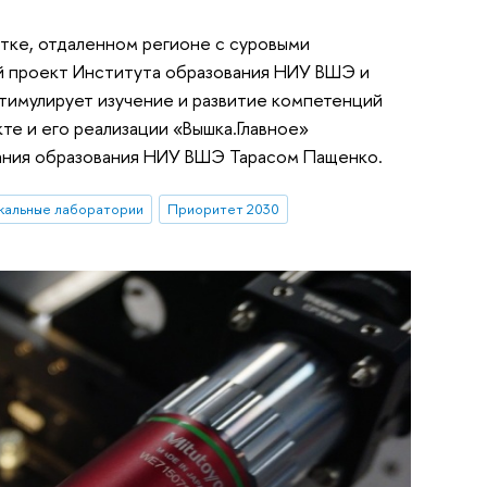
атке, отдаленном регионе с суровыми
й проект Института образования НИУ ВШЭ и
тимулирует изучение и развитие компетенций
те и его реализации «Вышка.Главное»
ания образования НИУ ВШЭ Тарасом Пащенко.
кальные лаборатории
Приоритет 2030