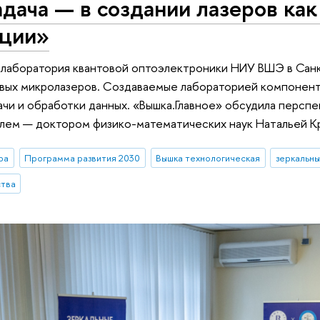
дача — в создании лазеров как
ции»
лаборатория квантовой оптоэлектроники НИУ ВШЭ в Санк
вых микролазеров. Создаваемые лабораторией компонент
чи и обработки данных. «Вышка.Главное» обсудила персп
елем — доктором физико-математических наук Натальей К
ра
Программа развития 2030
Вышка технологическая
зеркальн
ства