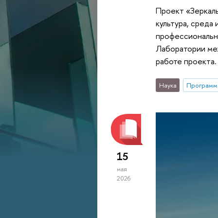
Проект «Зеркаль
культура, среда
профессиональны
Лаборатории ме
работе проекта.
Наука
Программа
15
мая
2026