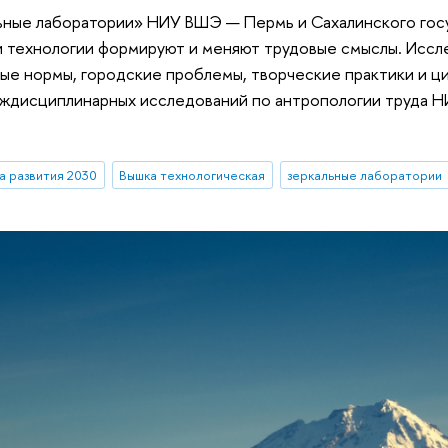
ные лаборатории» НИУ ВШЭ — Пермь и Сахалинского госуд
 и технологии формируют и меняют трудовые смыслы. Исс
е нормы, городские проблемы, творческие практики и ци
ждисциплинарных исследований по антропологии труда Н
 развития 2030
Вышка технологическая
зеркальные лаборатории