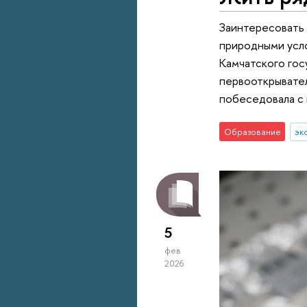
Заинтересовать 
природными усл
Камчатского гос
первооткрывател
побеседовала с
Образование
эк
5
фев
2026