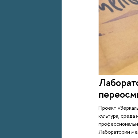
Лаборат
переосм
Проект «Зеркаль
культура, среда
профессиональны
Лаборатории ме