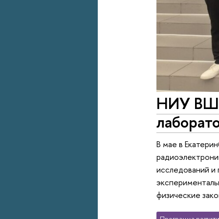
НИУ ВШЭ
лаборат
В мае в Екатери
радиоэлектроник
исследований и 
эксперименталь
физические зако
Программа развити