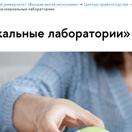
й университет «Высшая школа экономики»
Центры превосходства
ма «зеркальные лаборатории»
кальные лаборатории»