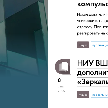
компуль
Исследователи 
университета до
стрессу. Попытк
реагировать на 
Наука
публикаци
НИУ ВШЭ
дополни
«Зеркал
8
июн
2026
Наука
зеркальны