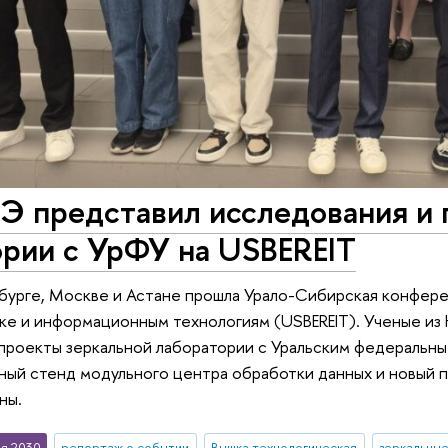
 представил исследования и 
ории с УрФУ на USBEREIT
нбурге, Москве и Астане прошла Урало-Сибирская конфер
е и информационным технологиям (USBEREIT). Ученые из
проекты зеркальной лаборатории с Уральским федеральны
ный стенд модульного центра обработки данных и новый 
ны.
я 2030
репортаж о событии
Вышка технологическая
зеркальны