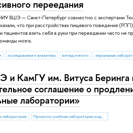
сивного переедания
НИУ ВШЭ — Санкт-Петербург совместно с экспертами Тю
казали, что при расстройствах пищевого поведения (РПП)
и пациентов взять себя в руки при переедании часто не п
команды мозга.
и
исследования и аналитика
взгляд ученого
зеркальные лаборат
 и КамГУ им. Витуса Беринга 
тельное соглашение о продлен
ьные лаборатории»
е лаборатории
Проектно-учебная лаборатория моделирования и оценивания компетенций в высшем образовании