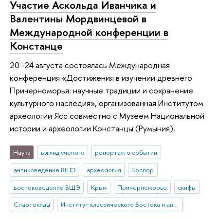
Участие Аскольда Иванчика и
Валентины Мордвинцевой в
Международной конференции в
Констанце
20–24 августа состоялась Международная
конференция «Достижения в изучении древнего
Причерноморья: научные традиции и сохранение
культурного наследия», организованная Институтом
археологии Ясс совместно с Музеем Национальной
истории и археологии Констанцы (Румыния).
Наука
взгляд ученого
репортаж о событии
антиковедение ВШЭ
археология
Боспор
востоковедение ВШЭ
Крым
Причерноморье
скифы
Спартокиды
Институт классического Востока и античности