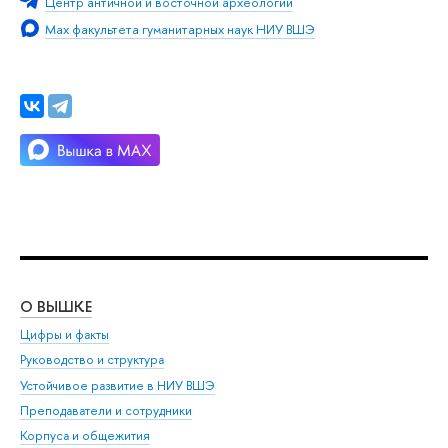
Центр античной и восточной археологии
Max факультета гуманитарных наук НИУ ВШЭ
О ВЫШКЕ
ОБ
Цифры и факты
Ли
Руководство и структура
Дов
Устойчивое развитие в НИУ ВШЭ
Ол
Преподаватели и сотрудники
При
Корпуса и общежития
Вы