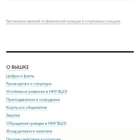
Расписание занятий по физической культуре в спортивных секциях
О ВЫШКЕ
ОБ
Цифры и факты
Ли
Руководство и структура
Дов
Устойчивое развитие в НИУ ВШЭ
Ол
Преподаватели и сотрудники
При
Корпуса и общежития
Вы
Закупки
При
Обращения граждан в НИУ ВШЭ
Ас
Фонд целевого капитала
До
Противодействие коррупции
Цен