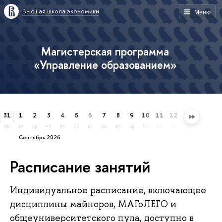
Высшая школа экономики
Меню
Магистерская программа
«Управление образованием»
31
1
2
3
4
5
6
7
8
9
10
11
12
13
14
15
пн
вт
ср
чт
пт
сб
вс
пн
вт
ср
чт
пт
сб
вс
пн
вт
сентябрь 2026
Расписание занятий
Индивидуальное расписание, включающее
дисциплины майноров, МАГоЛЕГО и
общеуниверситетского пула, доступно в