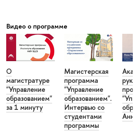
Видео о программе
О
Магистерская
Акад
магистратуре
программа
руко
"Управление
"Управление
прог
образованием"
образованием".
"Упр
за 1 минуту
Интервью со
обра
студентами
Анна
программы