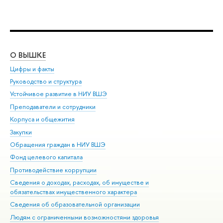
О ВЫШКЕ
ОБ
Цифры и факты
Ли
Руководство и структура
Дов
Устойчивое развитие в НИУ ВШЭ
Ол
Преподаватели и сотрудники
При
Корпуса и общежития
Вы
Закупки
При
Обращения граждан в НИУ ВШЭ
Ас
Фонд целевого капитала
До
Противодействие коррупции
Цен
Сведения о доходах, расходах, об имуществе и
Би
обязательствах имущественного характера
Об
Сведения об образовательной организации
Обр
Людям с ограниченными возможностями здоровья