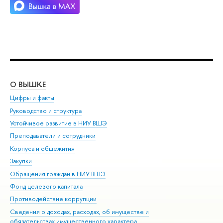
О ВЫШКЕ
ОБ
Цифры и факты
Ли
Руководство и структура
Дов
Устойчивое развитие в НИУ ВШЭ
Ол
Преподаватели и сотрудники
При
Корпуса и общежития
Вы
Закупки
При
Обращения граждан в НИУ ВШЭ
Ас
Фонд целевого капитала
До
Противодействие коррупции
Цен
Сведения о доходах, расходах, об имуществе и
Би
обязательствах имущественного характера