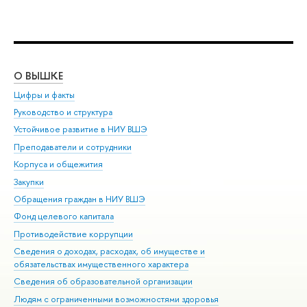
О ВЫШКЕ
ОБ
Цифры и факты
Ли
Руководство и структура
Дов
Устойчивое развитие в НИУ ВШЭ
Ол
Преподаватели и сотрудники
При
Корпуса и общежития
Вы
Закупки
При
Обращения граждан в НИУ ВШЭ
Ас
Фонд целевого капитала
До
Противодействие коррупции
Цен
Сведения о доходах, расходах, об имуществе и
Би
обязательствах имущественного характера
Об
Сведения об образовательной организации
Обр
Людям с ограниченными возможностями здоровья