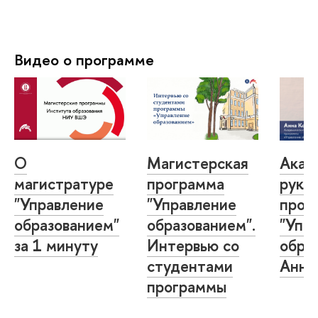
Видео о программе
О
Магистерская
Акад
магистратуре
программа
руко
"Управление
"Управление
прог
образованием"
образованием".
"Упр
за 1 минуту
Интервью со
обра
студентами
Анна
программы