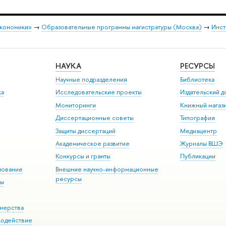
экономики»
→
Образовательные программы магистратуры (Москва)
→
Инст
НАУКА
РЕСУРСЫ
Научные подразделения
Библиотека
ка
Исследовательские проекты
Издательский 
Мониторинги
Книжный магаз
Диссертационные советы
Типография
Защиты диссертаций
Медиацентр
Академическое развитие
Журналы ВШЭ
Конкурсы и гранты
Публикации
зование
Внешние научно-информационные
ресурсы
ры
Э
нерства
модействие