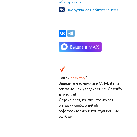
абитуриентов
ВК-группа для абитуриентов
Нашли
опечатку
?
Выделите её, нажмите Ctrl+Enter и
отправьте нам уведомление. Спасибо
за участие!
Сервис предназначен только для
отправки сообщений об
орфографических и пунктуационных
ошибках.