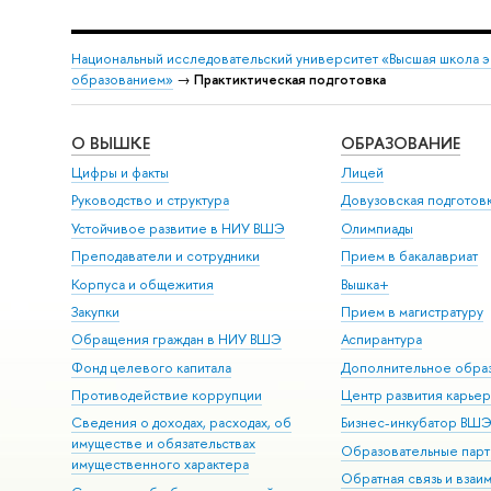
Национальный исследовательский университет «Высшая школа 
образованием»
→
Практиктическая подготовка
О ВЫШКЕ
ОБРАЗОВАНИЕ
Цифры и факты
Лицей
Руководство и структура
Довузовская подготов
Устойчивое развитие в НИУ ВШЭ
Олимпиады
Преподаватели и сотрудники
Прием в бакалавриат
Корпуса и общежития
Вышка+
Закупки
Прием в магистратуру
Обращения граждан в НИУ ВШЭ
Аспирантура
Фонд целевого капитала
Дополнительное обра
Противодействие коррупции
Центр развития карье
Сведения о доходах, расходах, об
Бизнес-инкубатор ВШ
имуществе и обязательствах
Образовательные парт
имущественного характера
Обратная связь и взаи