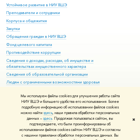
Устойчивое развитие в НИУ ВШЭ
Ол
Преподаватели и сотрудники
При
Корпуса и общежития
Вы
Закупки
При
Обращения граждан в НИУ ВШЭ
Ас
Фонд целевого капитала
До
Противодействие коррупции
Цен
Сведения о доходах, расходах, об имуществе и
Би
обязательствах имущественного характера
Об
Сведения об образовательной организации
Обр
Людям с ограниченными возможностями здоровья
Единая платежная страница
Мы используем файлы cookies для улучшения работы сайта
Работа в Вышке
НИУ ВШЭ и большего удобства его использования. Более
подробную информацию об использовании файлов cookies
можно найти
здесь
, наши правила обработки персональных
данных –
здесь
. Продолжая пользоваться сайтом, вы
✖
Редактору
подтверждаете, что были проинформированы об
© НИУ ВШЭ 1993–2026
Адреса и контакты
Условия использования
использовании файлов cookies сайтом НИУ ВШЭ и согласны
с нашими правилами обработки персональных данных. Вы
материалов
Политика конфиденциальности
Карта сайта