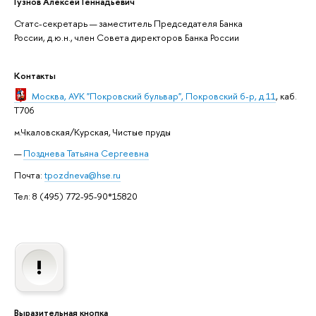
Гузнов Алексей Геннадьевич
Статс-секретарь — заместитель Председателя Банка
России, д.ю.н., член Совета директоров Банка России
Контакты
Москва
, АУК "Покровский бульвар", Покровский б-р, д.11
, каб.
T706
м.Чкаловская/Курская, Чистые пруды
Позднева Татьяна Сергеевна
Почта:
tpozdneva@hse.ru
Тел: 8 (495) 772-95-90*15820
Выразительная кнопка