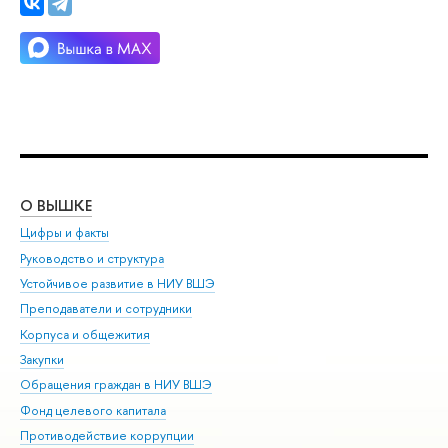
О ВЫШКЕ
ОБ
Цифры и факты
Ли
Руководство и структура
Дов
Устойчивое развитие в НИУ ВШЭ
Ол
Преподаватели и сотрудники
При
Корпуса и общежития
Вы
Закупки
При
Обращения граждан в НИУ ВШЭ
Ас
Фонд целевого капитала
До
Противодействие коррупции
Цен