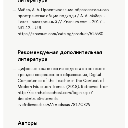
Майер, А. А. Проектирование образовательного
пространства: общие подходы / А. А. Майер. -
Текст : электронный // Znanium.com. - 2017. -
№1-12. - URL:
https://znanium.com/catalog/product/523380
Рекомендуемая дополнительная
литература
Цифровые компетенции педагога в контексте
трендов современного образования ; Digital
Competence of the Teacher in the Context of
Modern Education Trends. (2018). Retrieved from
http://search.ebscohost.com/login.aspx?
direct=true&site=eds-
live&db=edsbas&AN=edsbas.7817C829
Авторы