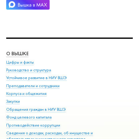
О ВЫШКЕ
ОБ
Цифры и факты
Ли
Руководство и структура
Дов
Устойчивое развитие в НИУ ВШЭ
Ол
Преподаватели и сотрудники
При
Корпуса и общежития
Вы
Закупки
При
Обращения граждан в НИУ ВШЭ
Ас
Фонд целевого капитала
До
Противодействие коррупции
Цен
Сведения о доходах, расходах, об имуществе и
Би
обязательствах имущественного характера