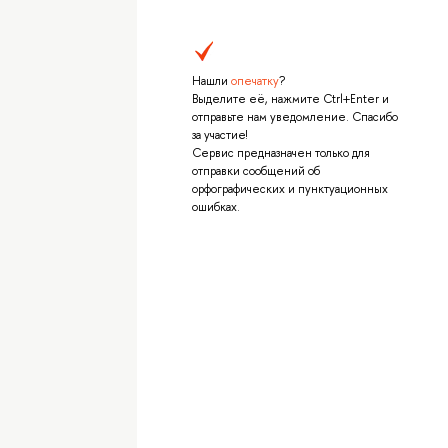
Нашли
опечатку
?
Выделите её, нажмите Ctrl+Enter и
отправьте нам уведомление. Спасибо
за участие!
Сервис предназначен только для
отправки сообщений об
орфографических и пунктуационных
ошибках.