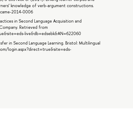
rners’ knowledge of verb-argument constructions.
8/icame-2014-0006
ractices in Second Language Acquisition and
g Company. Retrieved from
=true&site=eds-live&db=edsebk&AN=622060
sfer in Second Language Learning. Bristol: Multilingual
com/login.aspx?direct=true&site=eds-