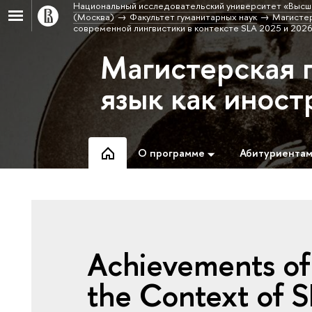
Национальный исследовательский университет «Высш
(Москва)
Факультет гуманитарных наук
Магистер
современной лингвистики в контексте SLA 2025 и 2026
Магистерская 
язык как инос
О программе
Абитуриента
Achievements of 
the Context of 