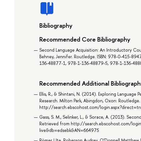
Bibliography
Recommended Core Bibliography
Second Language Acquisition: An Introductory Cour
Behney, Jennifer. Routledge. ISBN: 978-0-415-89
136-48877-1, 978-1-136-48879-5, 978-1-136-4888
Recommended Additional Bibliograph
Ellis, R., & Shintani, N. (2014). Exploring Langua
Research. Milton Park, Abingdon, Oxon: Routledge.
http://search.ebscohost.com/login.aspx?direct
Gass, S. M., Selinker, L., & Sorace, A. (2013). Se
Retrieved from http://search.ebscohost.com/logi
live&db=edsebk&AN=664975
Römer Ute, Roberson Audrey, O’Donnell Matthew B., 