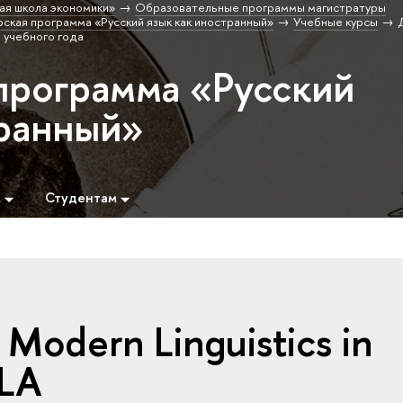
ая школа экономики»
Образовательные программы магистратуры
ская программа «Русский язык как иностранный»
Учебные курсы
 учебного года
программа «Русский
транный»
м
Студентам
Modern Linguistics in
SLA