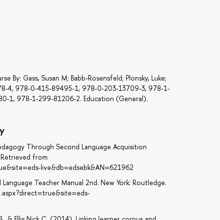
se By: Gass, Susan M; Babb-Rosensfeld; Plonsky, Luke;
478-4, 978-0-415-89495-1, 978-0-203-13709-3, 978-1-
0-1, 978-1-299-81206-2. Education (General).
y
ge Pedagogy Through Second Language Acquisition
 Retrieved from
=true&site=eds-live&db=edsebk&AN=621962
cond Language Teacher Manual 2nd. New York: Routledge.
n.aspx?direct=true&site=eds-
& Ellis Nick C. (2014). Linking learner corpus and