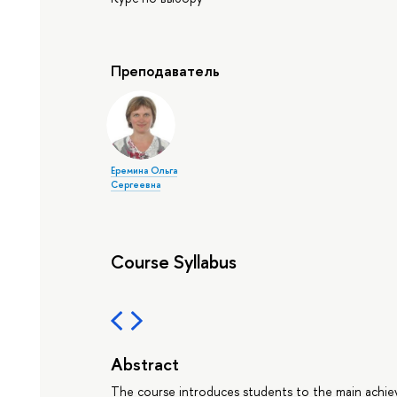
Преподаватель
Еремина Ольга
Сергеевна
Course Syllabus
Abstract
The course introduces students to the main achie