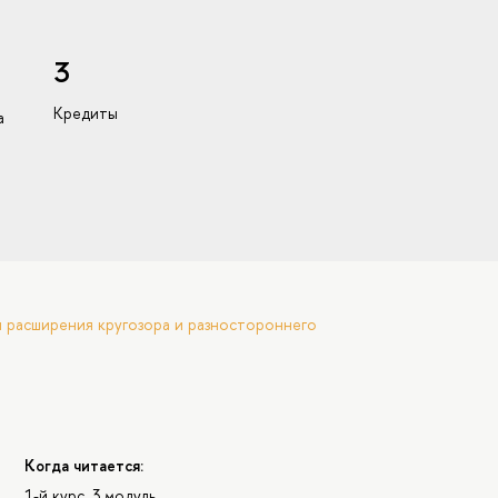
3
Кредиты
а
 расширения кругозора и разностороннего
Когда читается:
1-й курс, 3 модуль