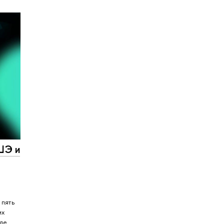
ШЭ и
 пять
их
ле.