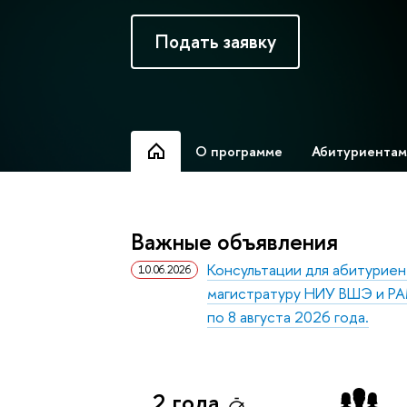
Подать заявку
О программе
Абитуриентам
Важные объявления
Консультации для абитуриент
10.06.2026
магистратуру НИУ ВШЭ и РА
по 8 августа 2026 года.
2 года