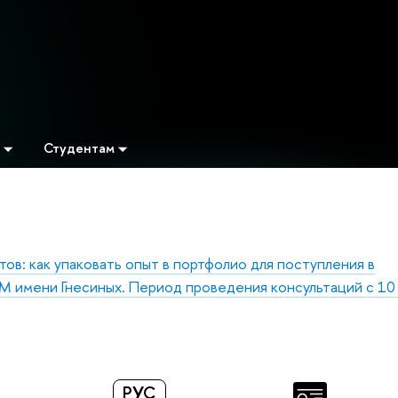
Студентам
ов: как упаковать опыт в портфолио для поступления в
М имени Гнесиных. Период проведения консультаций с 10
РУС