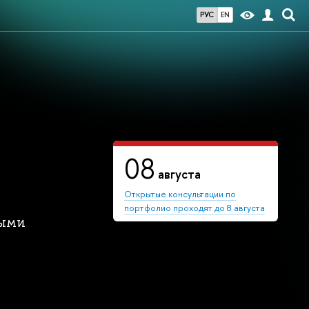
РУС
EN
08
августа
Открытые консультации по
портфолио проходят до 8 августа
ными