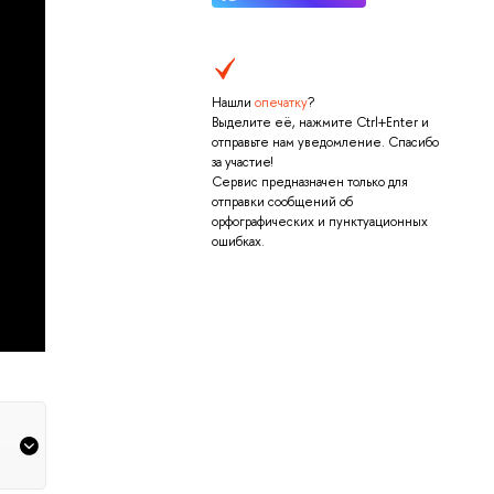
Нашли
опечатку
?
Выделите её, нажмите Ctrl+Enter и
отправьте нам уведомление. Спасибо
за участие!
Сервис предназначен только для
отправки сообщений об
орфографических и пунктуационных
ошибках.