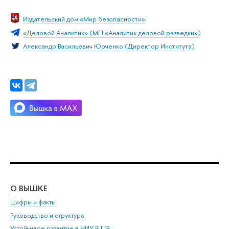
Издательский дом «Мир безопасности»
«Деловой Аналитик» (МП «Аналитик деловой разведки»)
Александр Васильевич Юрченко (Директор Института)
О ВЫШКЕ
ОБ
Цифры и факты
Ли
Руководство и структура
Дов
Устойчивое развитие в НИУ ВШЭ
Ол