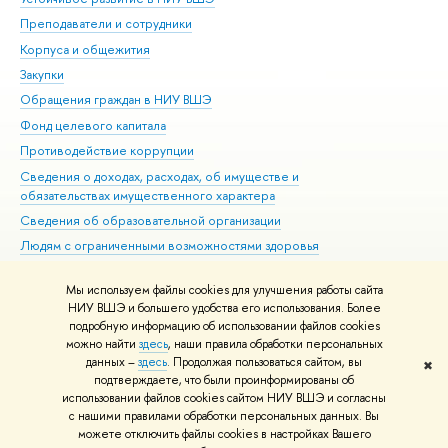
Преподаватели и сотрудники
При
Корпуса и общежития
Вы
Закупки
При
Обращения граждан в НИУ ВШЭ
Ас
Фонд целевого капитала
До
Противодействие коррупции
Цен
Сведения о доходах, расходах, об имуществе и
Би
обязательствах имущественного характера
Об
Сведения об образовательной организации
Обр
Людям с ограниченными возможностями здоровья
Единая платежная страница
Мы используем файлы cookies для улучшения работы сайта
Работа в Вышке
НИУ ВШЭ и большего удобства его использования. Более
подробную информацию об использовании файлов cookies
можно найти
здесь
, наши правила обработки персональных
данных –
здесь
. Продолжая пользоваться сайтом, вы
✖
Редактору
подтверждаете, что были проинформированы об
© НИУ ВШЭ 1993–2026
Адреса и контакты
Условия использования
использовании файлов cookies сайтом НИУ ВШЭ и согласны
с нашими правилами обработки персональных данных. Вы
материалов
Политика конфиденциальности
Карта сайта
можете отключить файлы cookies в настройках Вашего
Шрифты HSE Sans и HSE Slab разработаны в
Школе дизайна НИУ ВШЭ