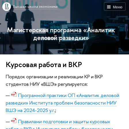
Высшая школа экономики
Меню
Магистерская программа «Аналитик
деловой разведки»
Курсовая работа и ВКР
Порядок организации и реализации КР и ВКР
студентов НИУ «ВШЭ» регулируется:
Программой практики ОП «Аналитик деловой
разведки» Института проблем безопасности НИУ
ВШЭ на 2024-2025 у.г.
;
Правилами подготовки и защиты курсовых
работ и ВКР в Институте проблем безопасности