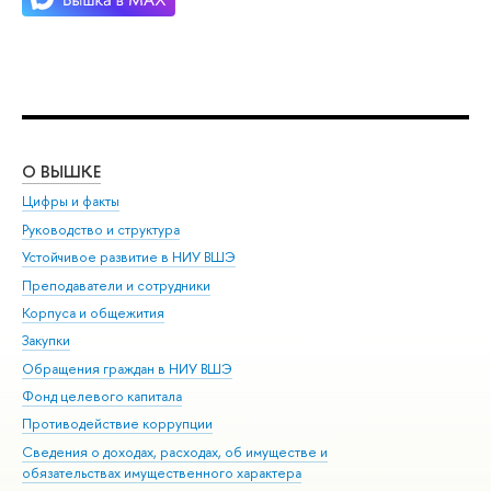
О ВЫШКЕ
ОБ
Цифры и факты
Ли
Руководство и структура
Дов
Устойчивое развитие в НИУ ВШЭ
Ол
Преподаватели и сотрудники
При
Корпуса и общежития
Вы
Закупки
При
Обращения граждан в НИУ ВШЭ
Ас
Фонд целевого капитала
До
Противодействие коррупции
Цен
Сведения о доходах, расходах, об имуществе и
Би
обязательствах имущественного характера
Об