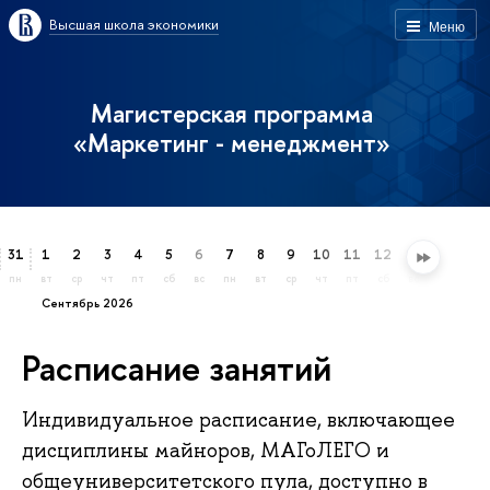
Высшая школа экономики
Меню
Магистерская программа
«Маркетинг - менеджмент»
31
1
2
3
4
5
6
7
8
9
10
11
12
13
14
15
пн
вт
ср
чт
пт
сб
вс
пн
вт
ср
чт
пт
сб
вс
пн
вт
сентябрь 2026
Расписание занятий
Индивидуальное расписание, включающее
дисциплины майноров, МАГоЛЕГО и
общеуниверситетского пула, доступно в