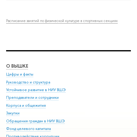
Расписание занятий по физической культуре в спортивных секциях
О ВЫШКЕ
ОБ
Цифры и факты
Ли
Руководство и структура
Дов
Устойчивое развитие в НИУ ВШЭ
Ол
Преподаватели и сотрудники
При
Корпуса и общежития
Вы
Закупки
При
Обращения граждан в НИУ ВШЭ
Ас
Фонд целевого капитала
До
Противодействие коррупции
Цен