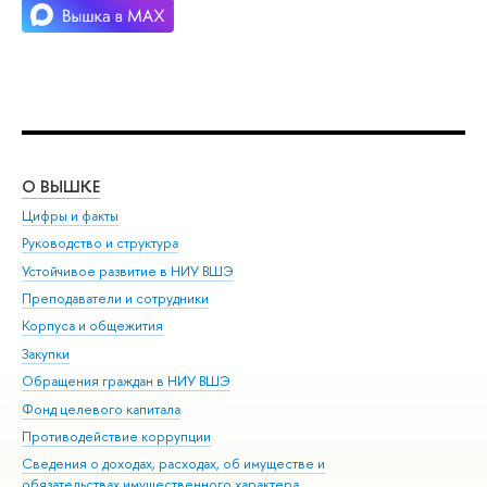
О ВЫШКЕ
ОБ
Цифры и факты
Ли
Руководство и структура
Дов
Устойчивое развитие в НИУ ВШЭ
Ол
Преподаватели и сотрудники
При
Корпуса и общежития
Вы
Закупки
При
Обращения граждан в НИУ ВШЭ
Ас
Фонд целевого капитала
До
Противодействие коррупции
Цен
Сведения о доходах, расходах, об имуществе и
Би
обязательствах имущественного характера