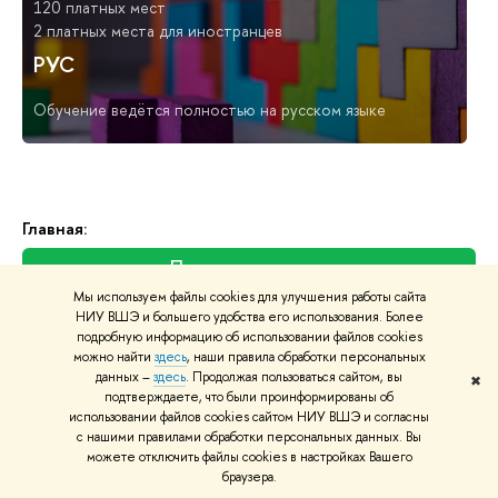
120 платных мест
2 платных места для иностранцев
РУС
Обучение ведётся полностью на русском языке
Главная:
Подать документы
Мы используем файлы cookies для улучшения работы сайта
Приемная комиссия
НИУ ВШЭ и большего удобства его использования. Более
подробную информацию об использовании файлов cookies
Для иностранных абитуриентов
можно найти
здесь
, наши правила обработки персональных
данных –
здесь
. Продолжая пользоваться сайтом, вы
✖
подтверждаете, что были проинформированы об
Скачать буклет
использовании файлов cookies сайтом НИУ ВШЭ и согласны
с нашими правилами обработки персональных данных. Вы
можете отключить файлы cookies в настройках Вашего
Учебные курсы
браузера.
Преподаватели