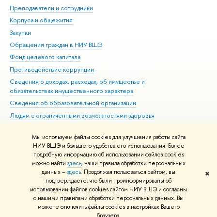
Преподаватели и сотрудники
При
Корпуса и общежития
Вы
Закупки
При
Обращения граждан в НИУ ВШЭ
Ас
Фонд целевого капитала
До
Противодействие коррупции
Цен
Сведения о доходах, расходах, об имуществе и
Би
обязательствах имущественного характера
Об
Сведения об образовательной организации
Обр
Людям с ограниченными возможностями здоровья
Единая платежная страница
Мы используем файлы cookies для улучшения работы сайта
Работа в Вышке
НИУ ВШЭ и большего удобства его использования. Более
подробную информацию об использовании файлов cookies
можно найти
здесь
, наши правила обработки персональных
данных –
здесь
. Продолжая пользоваться сайтом, вы
✖
Редактору
подтверждаете, что были проинформированы об
© НИУ ВШЭ 1993–2026
Адреса и контакты
Условия использования
использовании файлов cookies сайтом НИУ ВШЭ и согласны
с нашими правилами обработки персональных данных. Вы
материалов
Политика конфиденциальности
Карта сайта
можете отключить файлы cookies в настройках Вашего
Шрифты HSE Sans и HSE Slab разработаны в
Школе дизайна НИУ ВШЭ
браузера.