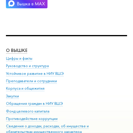
О ВЫШКЕ
ОБ
Цифры и факты
Ли
Руководство и структура
Дов
Устойчивое развитие в НИУ ВШЭ
Ол
Преподаватели и сотрудники
При
Корпуса и общежития
Вы
Закупки
При
Обращения граждан в НИУ ВШЭ
Ас
Фонд целевого капитала
До
Противодействие коррупции
Цен
Сведения о доходах, расходах, об имуществе и
Би
обязательствах имущественного характера