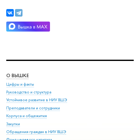
О ВЫШКЕ
ОБ
Цифры и факты
Ли
Руководство и структура
Дов
Устойчивое развитие в НИУ ВШЭ
Ол
Преподаватели и сотрудники
При
Корпуса и общежития
Вы
Закупки
При
Обращения граждан в НИУ ВШЭ
Ас
Фонд целевого капитала
До