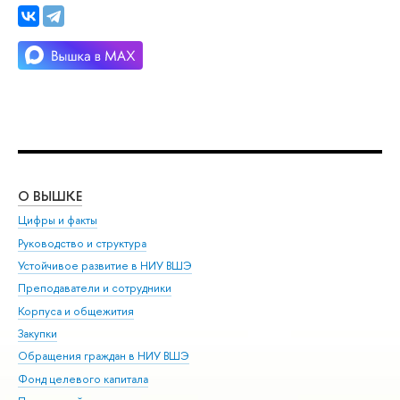
О ВЫШКЕ
ОБ
Цифры и факты
Ли
Руководство и структура
Дов
Устойчивое развитие в НИУ ВШЭ
Ол
Преподаватели и сотрудники
При
Корпуса и общежития
Вы
Закупки
При
Обращения граждан в НИУ ВШЭ
Ас
Фонд целевого капитала
До