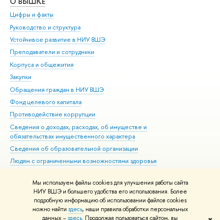
О ВЫШКЕ
ОБ
Цифры и факты
Ли
Руководство и структура
Дов
Устойчивое развитие в НИУ ВШЭ
Ол
Преподаватели и сотрудники
При
Корпуса и общежития
Вы
Закупки
При
Обращения граждан в НИУ ВШЭ
Ас
Фонд целевого капитала
До
Противодействие коррупции
Цен
Сведения о доходах, расходах, об имуществе и
Би
обязательствах имущественного характера
Об
Сведения об образовательной организации
Обр
Людям с ограниченными возможностями здоровья
Единая платежная страница
Мы используем файлы cookies для улучшения работы сайта
Работа в Вышке
НИУ ВШЭ и большего удобства его использования. Более
подробную информацию об использовании файлов cookies
можно найти
здесь
, наши правила обработки персональных
данных –
здесь
. Продолжая пользоваться сайтом, вы