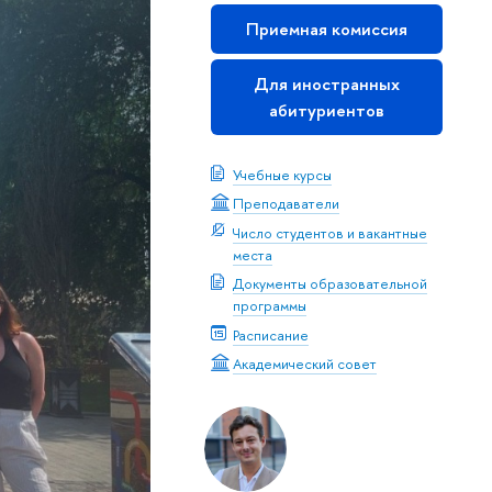
Приемная комиссия
Для иностранных
абитуриентов
Учебные курсы
Преподаватели
Число студентов и вакантные
места
Документы образовательной
программы
Расписание
Академический совет