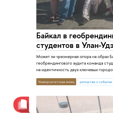
Байкал в геобрендин
студентов в Улан-Уд
Может ли чрезмерная опора на образ Б
геобрендингового аудита команда студ
на идентичность двух ключевых городо
Университетская жизнь
репортаж о событии