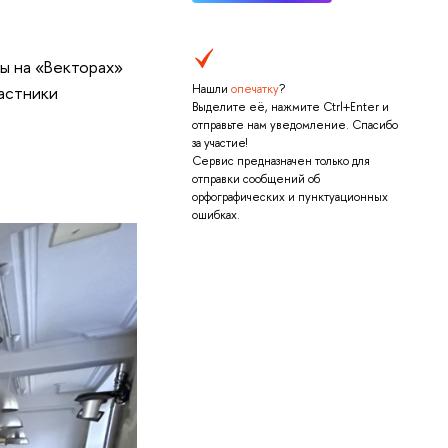
ы на «Векторах»
Нашли
опечатку
?
астники
Выделите её, нажмите Ctrl+Enter и
отправьте нам уведомление. Спасибо
за участие!
Сервис предназначен только для
отправки сообщений об
орфографических и пунктуационных
ошибках.