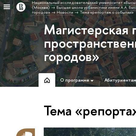
Национальный исследовательский университет «Высш
(Москва)
Высшая школа урбанистики имени А.А. Вы
городов»
Новости
Тема «репортаж о событии»
Магистерская 
пространствен
городов»
О программе
Абитуриента
Тема «репорта