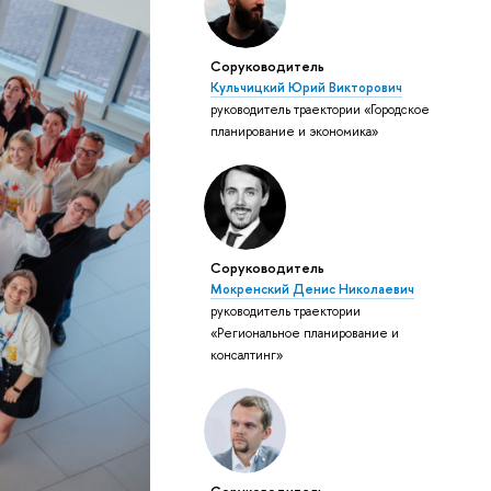
Соруководитель
Кульчицкий Юрий Викторович
руководитель траектории «Городское
планирование и экономика»
Соруководитель
Мокренский Денис Николаевич
руководитель траектории
«Региональное планирование и
консалтинг»