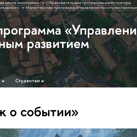
ая школа экономики»
Образовательные программы магистратуры
соковского
Магистерская программа «Управление пространственным
программа «Управлен
ным развитием
м
Студентам
ж о событии»