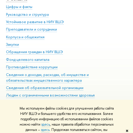
Цифры и факты
Ли
Руководство и структура
Дов
Устойчивое развитие в НИУ ВШЭ
Ол
Преподаватели и сотрудники
При
Корпуса и общежития
Вы
Закупки
При
Обращения граждан в НИУ ВШЭ
Ас
Фонд целевого капитала
До
Противодействие коррупции
Цен
Сведения о доходах, расходах, об имуществе и
Би
обязательствах имущественного характера
Об
Сведения об образовательной организации
Обр
Людям с ограниченными возможностями здоровья
Единая платежная страница
Мы используем файлы cookies для улучшения работы сайта
Работа в Вышке
НИУ ВШЭ и большего удобства его использования. Более
подробную информацию об использовании файлов cookies
можно найти
здесь
, наши правила обработки персональных
данных –
здесь
. Продолжая пользоваться сайтом, вы
✖