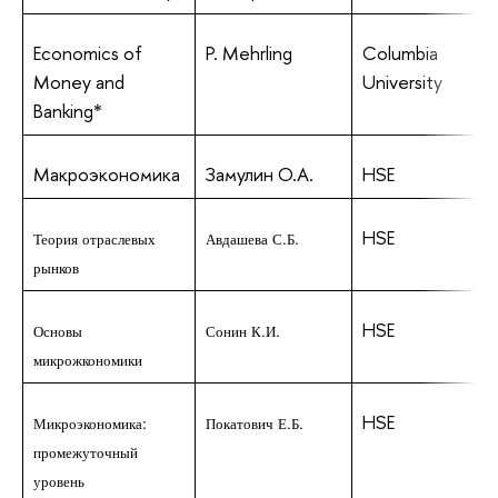
Economics of
P. Mehrling
Columbia
h
Money and
University
Banking*
Макроэкономика
Замулин О.А.
HSE
h
HSE
h
Теория отраслевых
Авдашева С.Б.
рынков
HSE
h
Основы
Сонин К.И.
микрожкономики
HSE
h
Микроэкономика:
Покатович Е.Б.
промежуточный
уровень