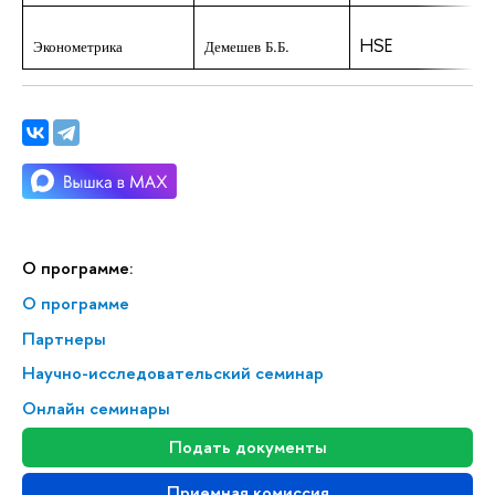
HSE
h
Эконометрика
Демешев Б.Б.
О программе:
О программе
Партнеры
Научно-исследовательский семинар
Онлайн семинары
Подать документы
Приемная комиссия