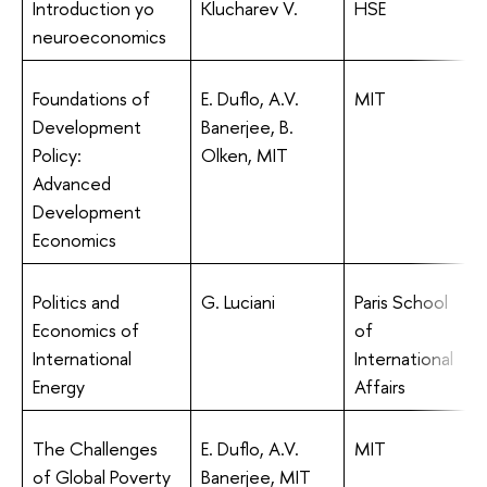
Introduction yo
Klucharev V.
HSE
h
neuroeconomics
Foundations of
E. Duflo, A.V.
MIT
h
Development
Banerjee, B.
f
Policy:
Olken, MIT
m
Advanced
Development
Economics
Politics and
G. Luciani
Paris School
h
Economics of
of
International
International
Energy
Affairs
The Challenges
E. Duflo, A.V.
MIT
h
of Global Poverty
Banerjee, MIT
p