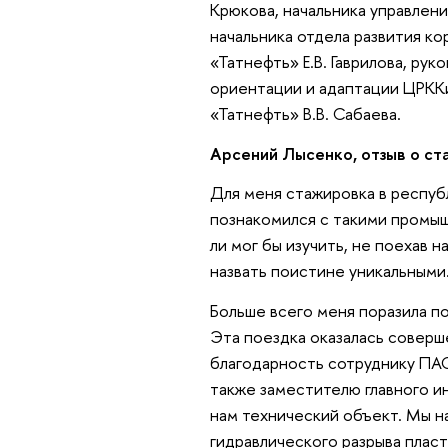
Крюкова, начальника управлени
начальника отдела развития к
«Татнефть» Е.В. Гаврилова, ру
ориентации и адаптации ЦРК
«Татнефть» В.В. Сабаева.
Арсений Лысенко, отзыв о с
Для меня стажировка в респуб
познакомился с такими промы
ли мог бы изучить, не поехав 
назвать поистине уникальными
Больше всего меня поразила п
Эта поездка оказалась соверше
благодарность сотруднику ПАО
также заместителю главного и
нам технический объект. Мы н
гидравлического разрыва плас