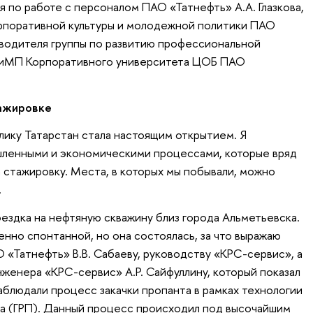
я по работе с персоналом ПАО «Татнефть» А.А. Глазкова,
орпоративной культуры и молодежной политики ПАО
ководителя группы по развитию профессиональной
КиМП Корпоративного университета ЦОБ ПАО
тажировке
лику Татарстан стала настоящим открытием. Я
шленными и экономическими процессами, которые вряд
на стажировку. Места, в которых мы побывали, можно
.
оездка на нефтяную скважину близ города Альметьевска.
нно спонтанной, но она состоялась, за что выражаю
 «Татнефть» В.В. Сабаеву, руководству «КРС-сервис», а
нженера «КРС-сервис» А.Р. Сайфуллину, который показал
аблюдали процесс закачки пропанта в рамках технологии
та (ГРП). Данный процесс происходил под высочайшим