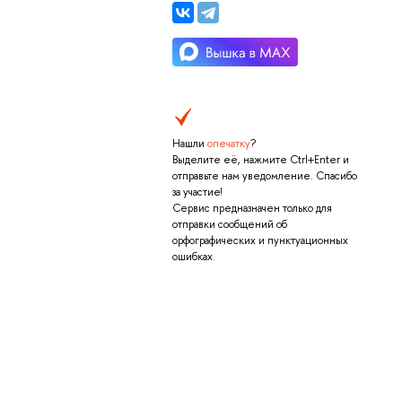
Нашли
опечатку
?
Выделите её, нажмите Ctrl+Enter и
отправьте нам уведомление. Спасибо
за участие!
Сервис предназначен только для
отправки сообщений об
орфографических и пунктуационных
ошибках.