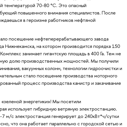
й температурой 70-80 °С. Это опасный
ебующий повышенного внимания специалистов. После
еждаешься в героизме работников нефтяной
тало посещение нефтеперерабатывающего завода
а Нижнекамска, на котором производится порядка 150
омплекс занимает гигантскую площадь в 400 Га. Тем не
виную долю производственных мощностей. Мы получили
инивания, вакуумных колонн, технологии гидроочистки и
имательным стало посещение производства моторного
рованный процесс производства канистр и закачивание
м «зеленой энергетики»! Мы посетили
рая использует гибридную ветряную электростанцию.
-7 м/с электростанция генерирует до 240кВт*ч/сутки
сно, что она работает параллельно с городской сетью и