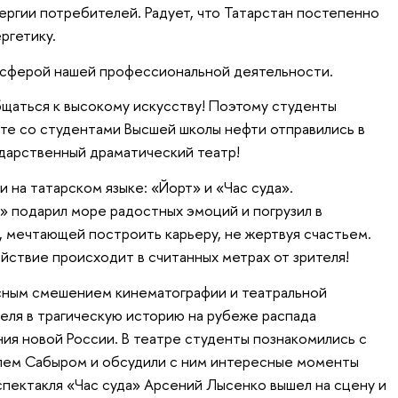
ергии потребителей. Радует, что Татарстан постепенно
ргетику.
ь сферой нашей профессиональной деятельности.
щаться к высокому искусству! Поэтому студенты
те со студентами Высшей школы нефти отправились в
дарственный драматический театр!
 на татарском языке: «Йорт» и «Час суда».
 подарил море радостных эмоций и погрузил в
 мечтающей построить карьеру, не жертвуя счастьем.
йствие происходит в считанных метрах от зрителя!
есным смешением кинематографии и театральной
еля в трагическую историю на рубеже распада
ия новой России. В театре студенты познакомились с
илем Сабыром и обсудили с ним интересные моменты
спектакля «Час суда» Арсений Лысенко вышел на сцену и