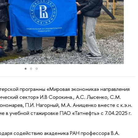
стерской программы «Мировая экономика» направления
ческий сектор» И.В Сорокина., А.С. Лысенко, С.М.
ономарев, П.И. Нагорный, М.А. Анищенко вместе с к.э.н.
е в учебной стажировке ПАО «Татнефть» с 7.04.2025 г.
одаря содействию академика РАН профессора В.А.