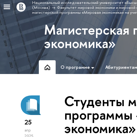
Национальный исследовательский университет «Высш
(Москва)
Факультет мировой экономики и мировой 
магистерской программы «Мировая экономика» на уч
Магистерская 
экономика»
О программе
Абитуриента
Студенты м
программы
25
экономика»
апр
2025