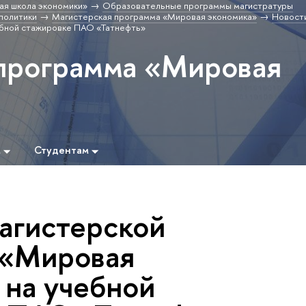
ая школа экономики»
Образовательные программы магистратуры
политики
Магистерская программа «Мировая экономика»
Новост
ебной стажировке ПАО «Татнефть»
программа «Мировая
м
Студентам
агистерской
 «Мировая
 на учебной