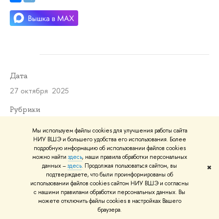
Дата
27 октября 2025
Рубрики
Университетская жизнь
Мы используем файлы cookies для улучшения работы сайта
НИУ ВШЭ и большего удобства его использования. Более
Темы
подробную информацию об использовании файлов cookies
можно найти
здесь
, наши правила обработки персональных
публикации
репортаж о событии
магистратура
данных –
здесь
. Продолжая пользоваться сайтом, вы
✖
подтверждаете, что были проинформированы об
использовании файлов cookies сайтом НИУ ВШЭ и согласны
с нашими правилами обработки персональных данных. Вы
В статье упомянуты
можете отключить файлы cookies в настройках Вашего
браузера.
Магистерская программа «Международная торговая