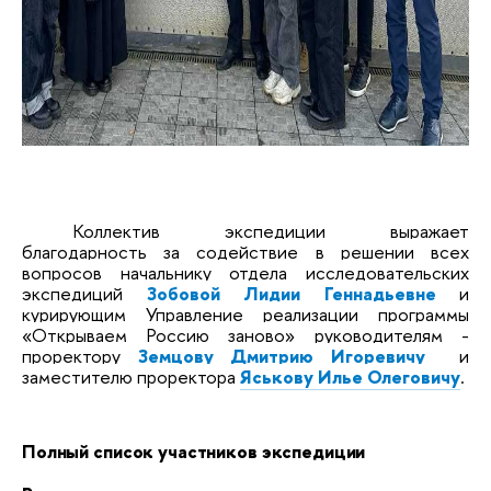
Коллектив экспедиции выражает
благодарность за содействие в решении всех
вопросов начальнику отдела исследовательских
экспедиций
Зобовой Лидии Геннадьевне
и
курирующим Управление реализации программы
«Открываем Россию заново» руководителям -
проректору
Земцову Дмитрию Игоревичу
и
заместителю проректора
Яськову Илье Олеговичу
.
Полный список участников экспедиции