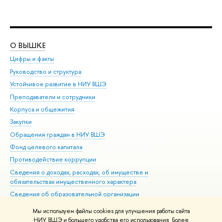
О ВЫШКЕ
ОБ
Цифры и факты
Ли
Руководство и структура
Дов
Устойчивое развитие в НИУ ВШЭ
Ол
Преподаватели и сотрудники
При
Корпуса и общежития
Вы
Закупки
При
Обращения граждан в НИУ ВШЭ
Ас
Фонд целевого капитала
До
Противодействие коррупции
Цен
Сведения о доходах, расходах, об имуществе и
Би
обязательствах имущественного характера
Об
Сведения об образовательной организации
Обр
Людям с ограниченными возможностями здоровья
Мы используем файлы cookies для улучшения работы сайта
Единая платежная страница
НИУ ВШЭ и большего удобства его использования. Более