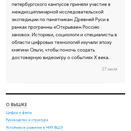
петербургского кампусов приняли участие в
междисциплинарной исследовательской
экспедиции по памятникам Древней Руси в
рамках программы «Открываем Россию
заново». Историки, социологи и специалисты в
области цифровых технологий изучали эпоху
княгини Ольги, чтобы помочь создать
достоверную видеоигру о событиях X века.
27 июля
О ВЫШКЕ
ОБ
Цифры и факты
Ли
Руководство и структура
Дов
Устойчивое развитие в НИУ ВШЭ
Ол