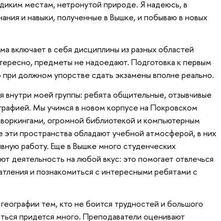
диким местам, нетронутой природе. Я надеюсь, в
ания и навыки, полученные в Вышке, и побываю в новых
ма включает в себя дисциплины из разных областей
нтересно, предметы не надоедают. Подготовка к первым
о при должном упорстве сдать экзамены вполне реально.
 внутри моей группы: ребята общительные, отзывчивые
графией. Мы учимся в новом корпусе на Покровском
оворкингами, огромной библиотекой и компьютерным
се эти пространства обладают учебной атмосферой, в них
ивную работу. Еще в Вышке много студенческих
ют деятельность на любой вкус: это помогает отвлечься
чатления и познакомиться с интересными ребятами с
 географии тем, кто не боится трудностей и большого
иться придется много. Преподаватели оценивают