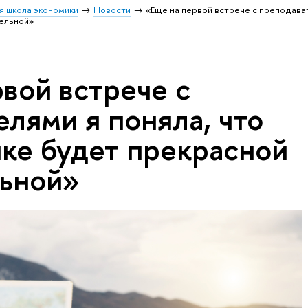
я школа экономики
Новости
«Еще на первой встрече с преподава
тельной»
вой встрече с
лями я поняла, что
шке будет прекрасной
льной»