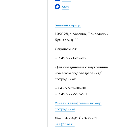
Max
Главный корпус
109028, г. Москва, Покровский
бульвар, д. 11
Справочная:
+ 7 495 771-32-32
Для соединения с внутренним
номером подразделения/
сотрудника:
+7 495 531-00-00
+ 7 495 772-95-90
Узнать телефонный номер
сотрудника
Факс: + 7 495 628-79-31
hse@hse.ru