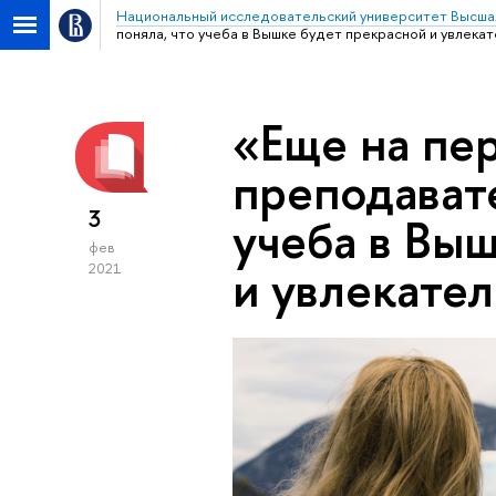
Национальный исследовательский университет Высша
поняла, что учеба в Вышке будет прекрасной и увлека
«Еще на пер
преподавате
3
учеба в Вы
фев
и увлекате
2021