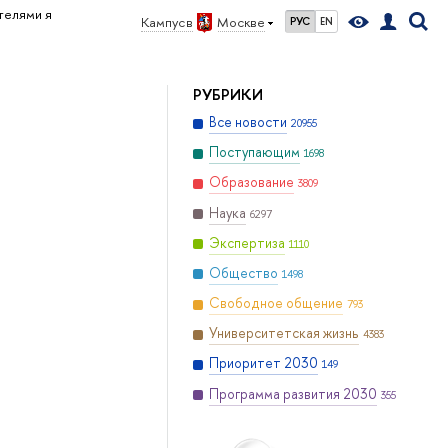
телями я
Кампус в
Москве
РУС
EN
РУБРИКИ
Все новости
20955
Поступающим
1698
Образование
3809
Наука
6297
Экспертиза
1110
Общество
1498
Свободное общение
793
Университетская жизнь
4383
Приоритет 2030
149
Программа развития 2030
355