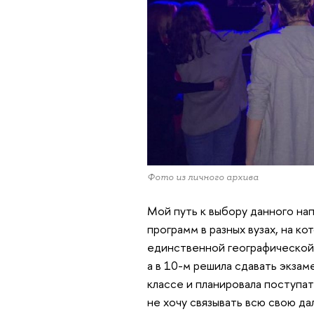
Фото из личного архива
Мой путь к выбору данного нап
программ в разных вузах, на 
единственной географической.
а в 10-м решила сдавать экзам
классе и планировала поступат
не хочу связывать всю свою д