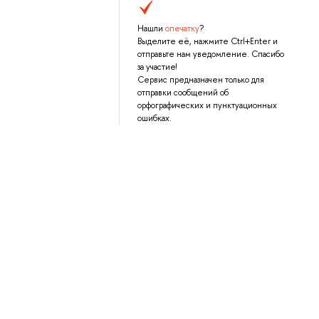
Нашли
опечатку
?
Выделите её, нажмите Ctrl+Enter и
отправьте нам уведомление. Спасибо
за участие!
Сервис предназначен только для
отправки сообщений об
орфографических и пунктуационных
ошибках.