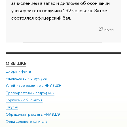
зачислением в запас и дипломы об окончании
университета получили 132 человека. Затем
состоялся офицерский бал.
27 июля
О ВЫШКЕ
ОБ
Цифры и факты
Ли
Руководство и структура
Дов
Устойчивое развитие в НИУ ВШЭ
Ол
Преподаватели и сотрудники
При
Корпуса и общежития
Вы
Закупки
При
Обращения граждан в НИУ ВШЭ
Ас
Фонд целевого капитала
До