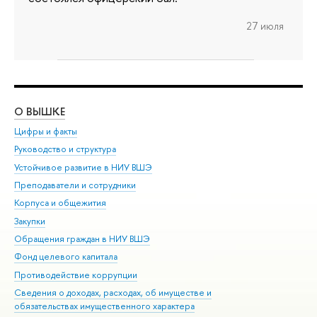
27 июля
О ВЫШКЕ
ОБ
Цифры и факты
Ли
Руководство и структура
Дов
Устойчивое развитие в НИУ ВШЭ
Ол
Преподаватели и сотрудники
При
Корпуса и общежития
Вы
Закупки
При
Обращения граждан в НИУ ВШЭ
Ас
Фонд целевого капитала
До
Противодействие коррупции
Цен
Сведения о доходах, расходах, об имуществе и
Би
обязательствах имущественного характера
Об