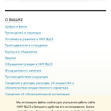
О ВЫШКЕ
ОБ
Цифры и факты
Ли
Руководство и структура
Дов
Устойчивое развитие в НИУ ВШЭ
Ол
Преподаватели и сотрудники
При
Корпуса и общежития
Вы
Закупки
При
Обращения граждан в НИУ ВШЭ
Ас
Фонд целевого капитала
До
Противодействие коррупции
Цен
Сведения о доходах, расходах, об имуществе и
Би
обязательствах имущественного характера
Об
Сведения об образовательной организации
Обр
Людям с ограниченными возможностями здоровья
Мы используем файлы cookies для улучшения работы сайта
Единая платежная страница
НИУ ВШЭ и большего удобства его использования. Более