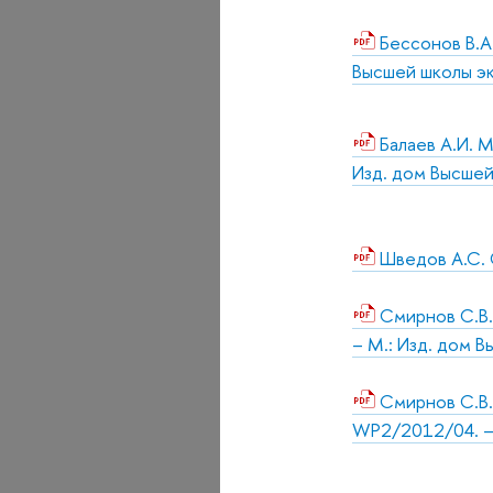
Бессонов В.А.
Высшей школы эк
Балаев А.И. 
Изд. дом Высшей
Шведов А.С. 
Смирнов С.В.
– М.: Изд. дом В
Смирнов С.В.
WP2/2012/04. – 