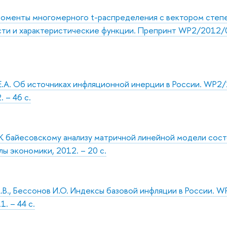
Моменты многомерного t-распределения с вектором степ
ти и характеристические функции. Препринт WP2/2012/03
.А. Об источниках инфляционной инерции в России. WP2/
 – 46 с.
К байесовскому анализу матричной линейной модели сост
ы экономики, 2012. – 20 с.
В., Бессонов И.О. Индексы базовой инфляции в России. W
. – 44 с.