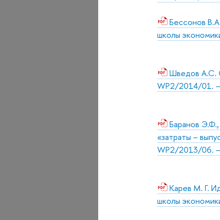
Бессонов В.А
школы экономики,
Шведов А.С. 
WP2/2014/01. – 
Баранов Э.Ф.
«затраты – выпу
WP2/2013/06. – 
Карев М. Г. 
школы экономики,