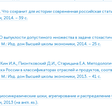
. Что сохранит для истории современная российская стат
 2014. – 39 с.
О выпуклости допустимого множества в задаче стохастич
М.: Изд. дом Высшей школы экономики, 2014. – 25 с.
, Ким И.А., Пионтковский Д.И., Старицына Е.А. Методоло
ск» России в классификаторах отраслей и продуктов, со
М.: Изд. дом Высшей школы экономики, 2013. – 41 с.
Идиосинкразические шоки, агрегирование и распределение 
 2013 (на англ. яз.).