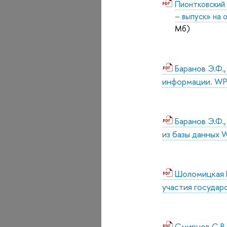
Пионтковский 
– выпуск» на 
Мб)
Баранов Э.Ф.
информации. WP2
Баранов Э.Ф.,
из базы данных 
Шоломицкая Е
участия государ
Смирнов С.В.