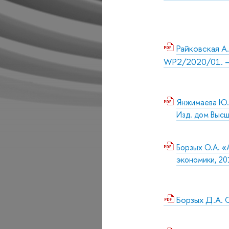
Райковская А
WP2/2020/01. – 
Янжимаева Ю.И
Изд. дом Высш
Борзых О.А. «
экономики, 20
Борзых Д.А. 