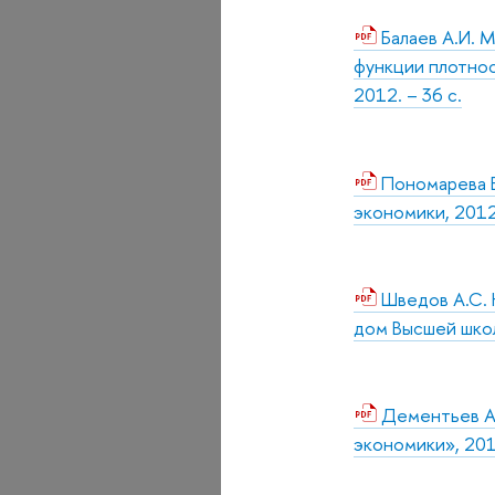
Балаев А.И. 
функции плотнос
2012. – 36 с.
Пономарева Е
экономики, 2012.
Шведов А.С. 
дом Высшей школ
Дементьев А.
экономики», 2011