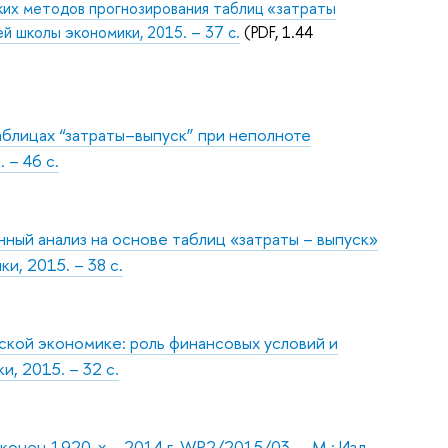
ких методов прогнозирования таблиц «затраты
й школы экономики, 2015. – 37 с.
(PDF, 1.44
аблицах “затраты–выпуск” при неполноте
 – 46 с.
онный анализ на основе таблиц «затраты – выпуск»
и, 2015. – 38 с.
ской экономике: роль финансовых условий и
, 2015. – 32 с.
онец 1920-х – 2014 г. WP2/2015/03. – М.: Изд.