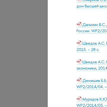
дом Высшей школы
Данилин В.С.,
России. WP2/2015
Шведов А.С. 
2015. – 28 с.
Шведов А.С. 
экономики, 2014.
Демешев Б.Б.
WP2/2014/04. – 
Мурадов К.Ю.
WP2/2014/03. – М