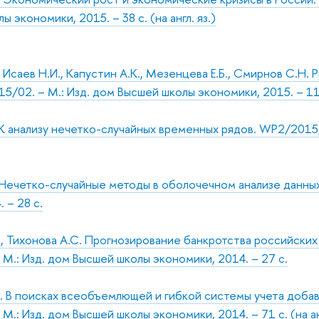
 экономики, 2015. – 38 с. (на англ. яз.)
 Исаев Н.И., Капустин А.К., Мезенцева Е.Б., Смирнов С.Н.
/02. – М.: Изд. дом Высшей школы экономики, 2015. – 110 с
К анализу нечетко-случайных временных рядов. WP2/2015/
Нечетко-случайные методы в оболочечном анализе данных
 – 28 с.
, Тихонова А.С. Прогнозирование банкротства российских
М.: Изд. дом Высшей школы экономики, 2014. – 27 с.
 В поисках всеобъемлющей и гибкой системы учета доба
.: Изд. дом Высшей школы экономики, 2014. – 71 с. (на анг