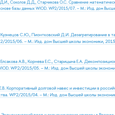
Д.И., Соколов Д.Д., Старчикова О.С. Сравнение математичес
основе базы данных WIOD. WP2/2015/07. – М.: Изд. дом Высше
, Кузнецов С.Ю., Пионтковский Д.И. Дезагрегирование в т
/2015/06. – М.: Изд. дом Высшей школы экономики, 2015.
 Елсакова А.В., Корнева Е.С., Старицына Е.А. Декомпозици
WIOD. WP2/2015/05. – М.: Изд. дом Высшей школы экономик
.В. Корпоративный долговой навес и инвестиции в россий
ства. WP2/2015/04. – М.: Изд. дом Высшей школы экономики
 Экономический рост и экономические кризисы в России: к