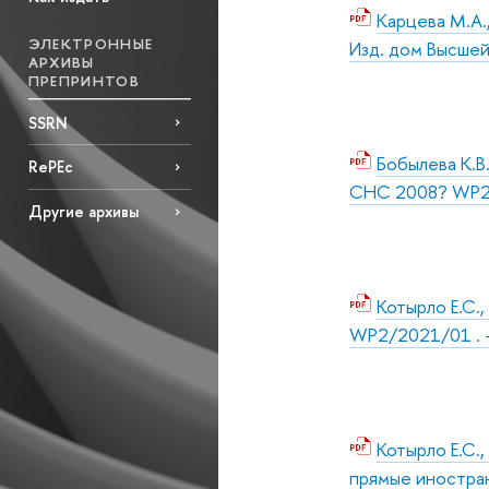
Карцева М.А.
ЭЛЕКТРОННЫЕ
Изд. дом Высшей
АРХИВЫ
ПРЕПРИНТОВ
SSRN
Бобылева К.В
RePEc
СНС 2008? WP2/2
Другие архивы
Котырло Е.С.
WP2/2021/01 . –
Котырло Е.С.
прямые иностран