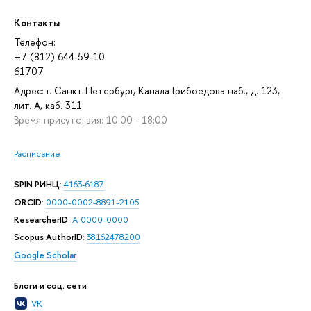
Контакты
Телефон:
+7 (812) 644-59-10
61707
Адрес: г. Санкт-Петербург, Канала Грибоедова наб., д. 123,
лит. А, каб. 311
Время присутствия: 10:00 - 18:00
Расписание
SPIN РИНЦ
:
4163-6187
ORCID
:
0000-0002-8891-2105
ResearcherID
:
A-0000-0000
Scopus AuthorID
:
38162478200
Google Scholar
Блоги и соц. сети
VK