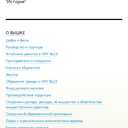
"История"
О ВЫШКЕ
ОБ
Цифры и факты
Ли
Руководство и структура
Дов
Устойчивое развитие в НИУ ВШЭ
Ол
Преподаватели и сотрудники
При
Корпуса и общежития
Вы
Закупки
При
Обращения граждан в НИУ ВШЭ
Асп
Фонд целевого капитала
Доп
Противодействие коррупции
Цен
Сведения о доходах, расходах, об имуществе и обязательствах
Биз
имущественного характера
Обр
Сведения об образовательной организации
Обр
Людям с ограниченными возможностями здоровья
Единая платежная страница