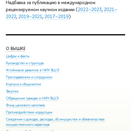
Надбавка за публикацию в международном
рецензируемом научном издании (
2022–2023
,
2021–
2022
,
2019–2021
,
2017–2019
)
О ВЫШКЕ
ОБ
Цифры и факты
Ли
Руководство и структура
Дов
Устойчивое развитие в НИУ ВШЭ
Ол
Преподаватели и сотрудники
При
Корпуса и общежития
Вы
Закупки
При
Обращения граждан в НИУ ВШЭ
Асп
Фонд целевого капитала
Доп
Противодействие коррупции
Цен
Сведения о доходах, расходах, об имуществе и обязательствах
Биз
имущественного характера
Обр