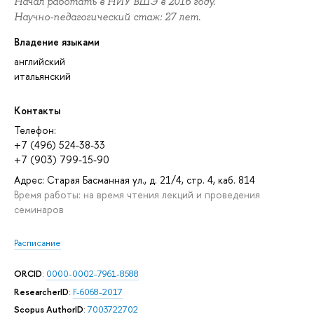
Начал работать в НИУ ВШЭ в 2016 году.
Научно-педагогический стаж: 27 лет.
Владение языками
английский
итальянский
Контакты
Телефон:
+7 (496) 524-38-33
+7 (903) 799-15-90
Адрес: Старая Басманная ул., д. 21/4, стр. 4, каб. 814
Время работы: на время чтения лекций и проведения
семинаров
Расписание
ORCID
:
0000-0002-7961-8588
ResearcherID
:
F-6068-2017
Scopus AuthorID
:
7003722702