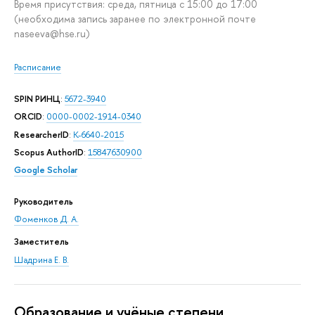
Время присутствия: среда, пятница с 15:00 до 17:00
(необходима запись заранее по электронной почте
naseeva@hse.ru)
Расписание
SPIN РИНЦ
:
5672-3940
ORCID
:
0000-0002-1914-0340
ResearcherID
:
K-6640-2015
Scopus AuthorID
:
15847630900
Google Scholar
Руководитель
Фоменков Д. А.
Заместитель
Шадрина Е. В.
Oбразование и учёные степени