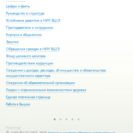
Цифры и факты
Ли
Руководство и структура
Дов
Устойчивое развитие в НИУ ВШЭ
Ол
Преподаватели и сотрудники
При
Корпуса и общежития
Вы
Закупки
При
Обращения граждан в НИУ ВШЭ
Асп
Фонд целевого капитала
Доп
Противодействие коррупции
Цен
Сведения о доходах, расходах, об имуществе и обязательствах
Биз
имущественного характера
Обр
Сведения об образовательной организации
Обр
Людям с ограниченными возможностями здоровья
Единая платежная страница
Работа в Вышке
Редактору
© НИУ ВШЭ 1993–2026
Адреса и контакты
Условия использования