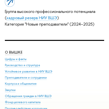
Группа высокого профессионального потенциала
(
кадровый резерв НИУ ВШЭ
)
Категория "Новые преподаватели" (2024–2025)
О ВЫШКЕ
ОБ
Цифры и факты
Ли
Руководство и структура
Дов
Устойчивое развитие в НИУ ВШЭ
Ол
Преподаватели и сотрудники
При
Корпуса и общежития
Вы
Закупки
При
Обращения граждан в НИУ ВШЭ
Ас
Фонд целевого капитала
До
Противодействие коррупции
Цен