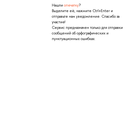
Нашли
опечатку
?
Выделите её, нажмите Ctrl+Enter и
отправьте нам уведомление. Спасибо за
участие!
Сервис предназначен только для отправки
сообщений об орфографических и
пунктуационных ошибках.