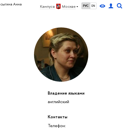
сыгина Анна
Кампус в
Москве
РУС
EN
Владение языками
английский
Контакты
Телефон: