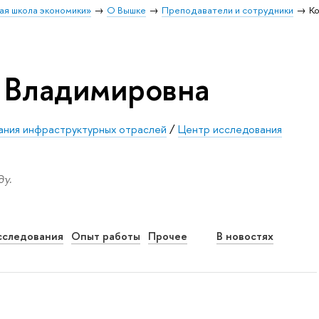
ая школа экономики»
О Вышке
Преподаватели и сотрудники
Ко
 Владимировна
вания инфраструктурных отраслей
/
Центр исследования
у.
сследования
Опыт работы
Прочее
В новостях