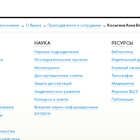
экономики»
→
О Вышке
→
Преподаватели и сотрудники
→
Косыгина Анна В
НАУКА
РЕСУРСЫ
Научные подразделения
Библиотека
ка
Исследовательские проекты
Издательский 
Мониторинги
Книжный магаз
Диссертационные советы
Типография
Защиты диссертаций
Медиацентр
Академическое развитие
Журналы ВШЭ
Конкурсы и гранты
Публикации
зование
Внешние научно-информационные
ресурсы
ры
Э
нерства
модействие