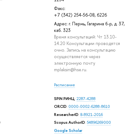
Факс:
+7 (342) 254-56-08, 6226
Адрес: г. Пермь, Гагарина б-р, д. 37,
каб. 323
Время консультаций: Чт 13.10-
14.20 Консультации проводятся
очно. Запись на консультацию
осуществляется через
электронную почту
mplaksin@hse.ru.
Расписание
SPIN РИНЦ
:
2287-4288
ORCID
:
0000-0002-6288-8610
ResearcherID
:
B-8921-2016
е
Scopus AuthorID
:
54896269000
Google Scholar