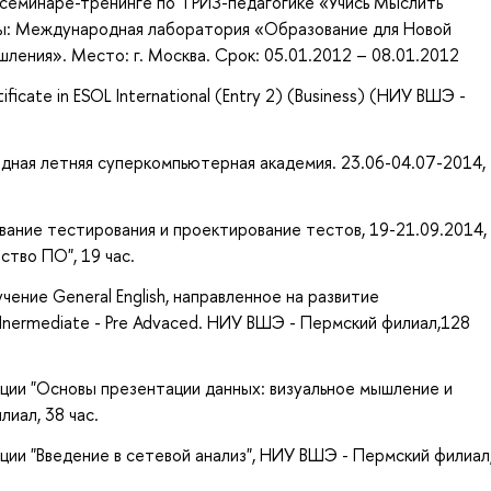
семинаре-тренинге по ТРИЗ-педагогике «Учись Мыслить
ры: Международная лаборатория «Образование для Новой
ения». Место: г. Москва. Срок: 05.01.2012 – 08.01.2012
ificate in ESOL International (Entry 2) (Business) (НИУ ВШЭ -
ная летняя суперкомпьютерная академия. 23.06-04.07-2014,
ание тестирования и проектирование тестов, 19-21.09.2014,
ство ПО", 19 час.
чение General English, направленное на развитие
 Inermediate - Pre Advaced. НИУ ВШЭ - Пермский филиал,128
ции "Основы презентации данных: визуальное мышление и
иал, 38 час.
ии "Введение в сетевой анализ", НИУ ВШЭ - Пермский филиал