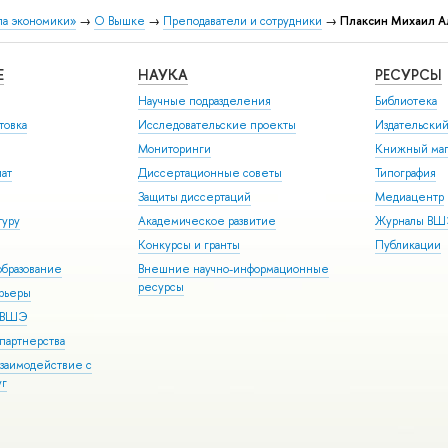
ла экономики»
→
О Вышке
→
Преподаватели и сотрудники
→
Плаксин Михаил А
Е
НАУКА
РЕСУРСЫ
Научные подразделения
Библиотека
товка
Исследовательские проекты
Издательски
Мониторинги
Книжный маг
иат
Диссертационные советы
Типография
Защиты диссертаций
Медиацентр
туру
Академическое развитие
Журналы В
Конкурсы и гранты
Публикации
бразование
Внешние научно-информационные
ресурсы
арьеры
р ВШЭ
партнерства
взаимодействие с
уг