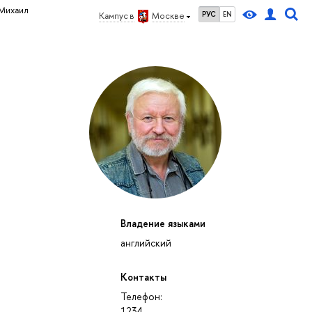
Михаил
РУС
EN
Кампус в
Москве
Владение языками
английский
Контакты
Телефон:
1234