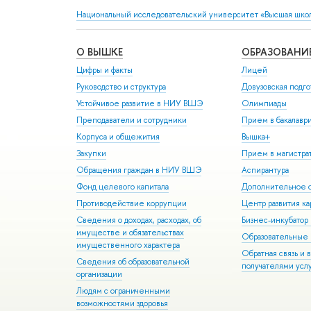
Национальный исследовательский университет «Высшая шко
О ВЫШКЕ
ОБРАЗОВАНИ
Цифры и факты
Лицей
Руководство и структура
Довузовская подго
Устойчивое развитие в НИУ ВШЭ
Олимпиады
Преподаватели и сотрудники
Прием в бакалавр
Корпуса и общежития
Вышка+
Закупки
Прием в магистра
Обращения граждан в НИУ ВШЭ
Аспирантура
Фонд целевого капитала
Дополнительное о
Противодействие коррупции
Центр развития к
Сведения о доходах, расходах, об
Бизнес-инкубато
имуществе и обязательствах
Образовательные 
имущественного характера
Обратная связь и 
Сведения об образовательной
получателями усл
организации
Людям с ограниченными
возможностями здоровья