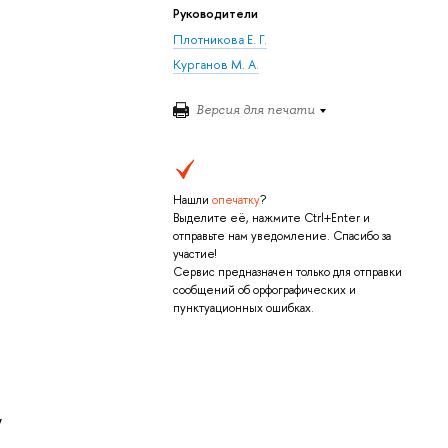
Руководители
Плотникова Е. Г.
Курганов М. А.
Версия для печати
Нашли
опечатку
?
Выделите её, нажмите Ctrl+Enter и
отправьте нам уведомление. Спасибо за
участие!
Сервис предназначен только для отправки
сообщений об орфографических и
пунктуационных ошибках.
,