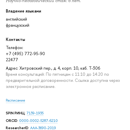
Научно-педагогический стаж: 6 лет.
Владение языками
английский
французский
Контакты
Телефон:
+7 (495) 772-95-90
22477
Адрес: Хитровский пер., д. 4, корп. 10, каб. Т-306
Время консультаций: По пятницам с 11:10 до 14:20 по
предварительной договоренности. Ссылка доступна через
электронное расписание.
Расписание
SPIN РИНЦ
:
7139-1935
ORCID
:
0000-0002-5287-6210
ResearcherID
:
AAA-3690-2019