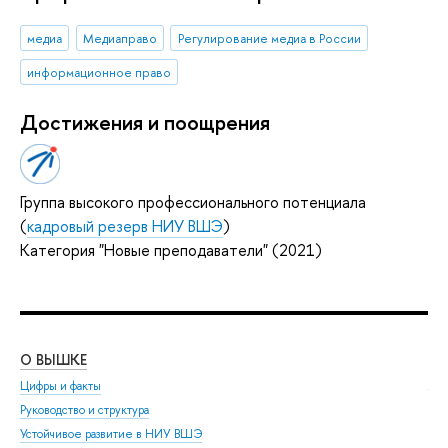
медиа
Медиаправо
Регулирование медиа в России
информационное право
Достижения и поощрения
Группа высокого профессионального потенциала
(
кадровый резерв НИУ ВШЭ
)
Категория "Новые преподаватели" (2021)
О ВЫШКЕ
ОБ
Цифры и факты
Ли
Руководство и структура
Дов
Устойчивое развитие в НИУ ВШЭ
Ол