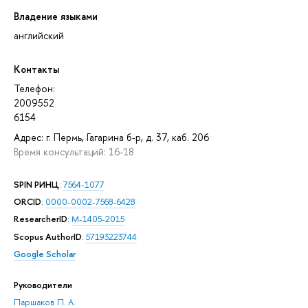
Владение языками
английский
Контакты
Телефон:
2009552
6154
Адрес: г. Пермь, Гагарина б-р, д. 37, каб. 206
Время консультаций: 16-18
SPIN РИНЦ
:
7564-1077
ORCID
:
0000-0002-7568-6428
ResearcherID
:
M-1405-2015
Scopus AuthorID
:
57193223744
Google Scholar
Руководители
Паршаков П. А.