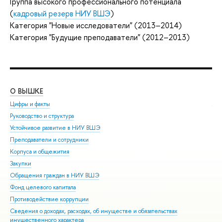
Группа высокого профессионального потенциала
(
кадровый резерв НИУ ВШЭ
)
Категория "Новые исследователи" (2013–2014)
Категория "Будущие преподаватели" (2012–2013)
О ВЫШКЕ
ОБ
Цифры и факты
Ли
Руководство и структура
Дов
Устойчивое развитие в НИУ ВШЭ
Ол
Преподаватели и сотрудники
При
Корпуса и общежития
Вы
Закупки
При
Обращения граждан в НИУ ВШЭ
Асп
Фонд целевого капитала
Доп
Противодействие коррупции
Цен
Сведения о доходах, расходах, об имуществе и обязательствах
Биз
имущественного характера