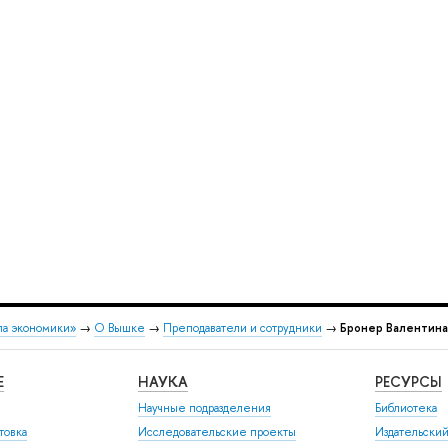
ла экономики»
→
О Вышке
→
Преподаватели и сотрудники
→
Бронер Валентина
Е
НАУКА
РЕСУРСЫ
Научные подразделения
Библиотека
товка
Исследовательские проекты
Издательски