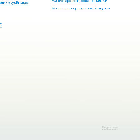
Министерство просвещения РФ
азин «БукВышка»
Массовые открытые онлайн-курсы
ШЭ
Редактору