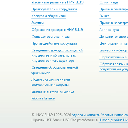
Устойчивое развитие в НИУ ВШЭ
Олимпиады
Преподаватели и сотрудники
Прием в бакалавр
Корпуса и общежития
Вышка+
Закупки
Прием в магистра
Обращения граждан в НИУ ВШЭ
Аспирантура
Фонд целевого капитала
Дополнительное о
Противодействие коррупции
Центр развития к
Сведения о доходах, расходах, об
Бизнес-инкубато
имуществе и обязательствах
Образовательные 
имущественного характера
Обратная связь и 
Сведения об образовательной
получателями усл
организации
Людям с ограниченными
возможностями здоровья
Единая платежная страница
Работа в Вышке
© НИУ ВШЭ 1993–2026
Адреса и контакты
Условия использ
Шрифты HSE Sans и HSE Slab разработаны в
Школе дизайна Н