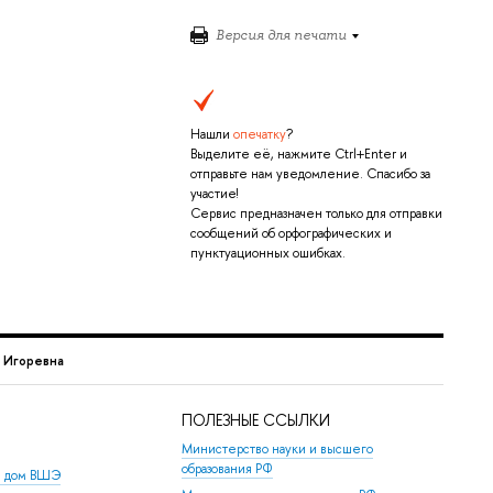
Версия для печати
Нашли
опечатку
?
Выделите её, нажмите Ctrl+Enter и
отправьте нам уведомление. Спасибо за
участие!
Сервис предназначен только для отправки
сообщений об орфографических и
пунктуационных ошибках.
 Игоревна
ПОЛЕЗНЫЕ ССЫЛКИ
Министерство науки и высшего
образования РФ
й дом ВШЭ