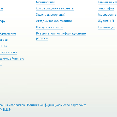
Мониторинги
Книжный маг
иат
Диссертационные советы
Типография
Защиты диссертаций
Медиацентр
туру
Академическое развитие
Журналы В
Конкурсы и гранты
Публикации
бразование
Внешние научно-информационные
ресурсы
арьеры
р ВШЭ
партнерства
взаимодействие с
уг
ования материалов
Политика конфиденциальности
Карта сайта
ИУ ВШЭ