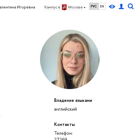
РУС
EN
алентина Игоревна
Кампус в
Москве
и
Владение языками
английский
Контакты
Телефон:
27269