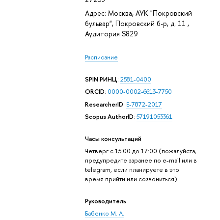
Адрес: Москва, АУК "Покровский
бульвар", Покровский б-р, д. 11 ,
Аудитория S829
Расписание
SPIN РИНЦ
:
2581-0400
ORCID
:
0000-0002-6613-7750
ResearcherID
:
E-7872-2017
Scopus AuthorID
:
57191053361
Часы консультаций
Четверг с 15:00 до 17:00 (пожалуйста,
предупредите заранее по e-mail или в
telegram, если планируете в это
время прийти или созвониться)
Руководитель
Бабенко М. А.